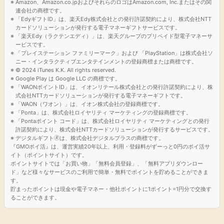
Amazon、Amazon.co.jpおよびそれらのロゴはAmazon.com, Inc.またはその関
連会社の商標です。
「EdyギフトID」は、楽天Edy株式会社との発行許諾契約により、株式会社NTT
カードソリューションが発行する電子マネーギフトサービスです。
「楽天Edy（ラクテンエディ）」は、楽天グループのプリペイド型電子マネーサ
ービスです。
「プレイステーション ファミリーマーク」および 「PlayStation」は株式会社ソ
ニー・インタラクティブエンタテインメントの登録商標または商標です。
© 2024 iTunes K.K. All rights reserved.
Google Play は Google LLC の商標です。
「WAONポイントID」は、イオンリテール株式会社との発行許諾契約により、株
式会社NTTカードソリューションが発行する電子マネーギフトです。
「WAON（ワオン）」は、イオン株式会社の登録商標です。
「Ponta」は、株式会社ロイヤリティ マーケティングの登録商標です。
「Pontaポイント コード」は、株式会社ロイヤリティ マーケティングとの発行
許諾契約により、株式会社NTTカードソリューションが発行するサービスです。
デジタルギフト🄬は、株式会社デジタルプラスの商標です。
『GMOポイ活』は、運営実績20年以上、利用・登録料がずーっと0円のポイ活サ
イト（ポイントサイト）です。
ポイントサイトでは「お買い物」「無料会員登録」、「無料アプリダウンロー
ド」など様々なサービスのご利用で簡単・無料でポイントを貯めることができま
す。
貯まったポイントは現金や電子マネー・他社ポイントに1ポイント=1円分で交換す
ることができます。