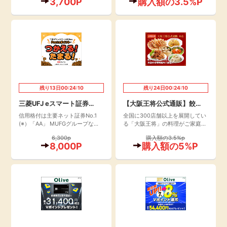
3,700P
購入額の3.5%P
残り
13
日
00:24:09
残り
24
日
00:24:09
三菱UFJ eスマート証券
【大阪王将公式通販】餃
（旧：auカブコム証券）
子・炒飯・点心！お店の中
信用格付は主要ネット証券No.1
全国に300店舗以上を展開してい
(※）「AA」 MUFGグループなら
る「大阪王将」の料理がご家庭で
【初回取引100円以上】
華料理をご家庭にお届け！
ではの安心と信頼。 三菱UFJ eス
楽しめる！定番の餃子やチャーハ
6,300p
購入額の3.5%p
マート証券（旧：auカブコム証
ン、点心など多彩なメニューの冷
8,000P
購入額の5%P
券）は、高い信用力でお客さまの
凍中華を取り揃えています。
大切な資産をお預かりいたしま
す。