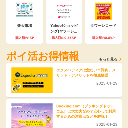
楽天市場
Yahoo!ショッピ
タワーレコード
ング(ヤフーショ
ッピング)
購入額の1%P
購入額の0.85%P
購入額の0.8%P
ポイ活お得情報
もっと見る
エクスペディアは危ない？評判、メ
リット・デメリットを徹底解説
2025-01-29
Booking.com（ブッキングドット
コム）は大丈夫なの？安心して利用
するための注意点などを解説！
2025-01-23