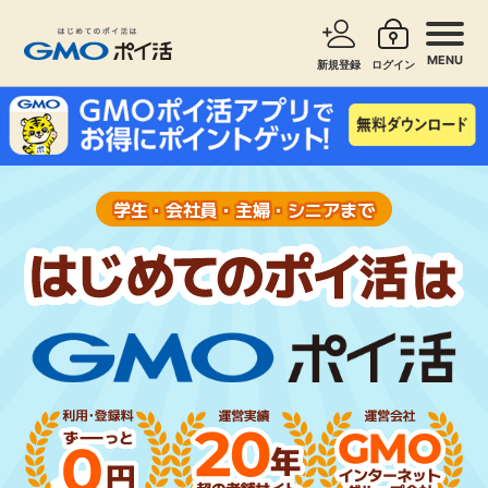
MENU
新規登録
ログイン
サービスで探す
ショッピングで探す
お知らせ
学生・会社員・主婦・シニアまで
旅行・レンタカー
新着
無料サービス
高還元
エンタメ
無料
クレジットカード
暮らし
即日還元