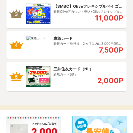
【SMBC】Oliveフレキシブルペイ ゴー
ルド
新規Oliveアカウント申込+Oliveフレキシブルペ
11,000P
イ ゴールドクレジットモード追加完了
東急カード
新規カード発行後、2ヵ月以内に3,000円(税込)
7,500P
利用完了
三井住友カード（NL）
新規カード発行
2,000P