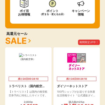
ポイ活
ポイント
キャンペーン
お得情報
情報
（貯まる・使えるお店）
高還元セール
SALE
期間限定UP中！
残り
24
日
00:24:09
残り
24
日
00:24:09
トラベリスト（国内航空
ダイソーネットストア
券）
【トラベリスト】は国内の格安航
100円ショップがお送りする快適
空券予約に特化したサイトです。
生活情報サイト『公式通販ダイソ
ーネットストア』が2021年より
2,800p
購入額の2%p
オープン！