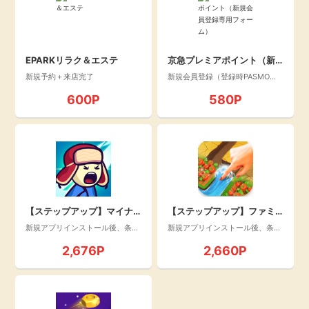
EPARKリラク＆エステ
京急プレミアポイント（新
規会員登録専用フォーム）
新規予約＋来店完了
新規会員登録（登録時PASMO番
号入力必須）
600P
580P
【ステップアップ】マイナ
【ステップアップ】ファミ
ーファイターズ！_30日以内
リーファームの冒険_20日以
新規アプリインストール後、条件
新規アプリインストール後、条件
達成
達成
にレベル1000をクリア(An
内にレベル30到達(Androi
2,676P
2,660P
droid)
d)