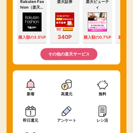
Rakuten Fas
楽天証券
楽天ビューテ
楽天
hion（楽天フ
ィ
ァッション）
340P
購入額の3.5%P
購入額の0.7%P
購入額の
その他の楽天サービス
新着
高還元
無料
即日還元
アンケート
レシ活