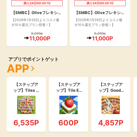
残り
24
日
00:24:09
残り
24
日
00:24:09
【SMBC】Oliveフレキシブ
【SMBC】Oliveフレキシブ
ルペイ プラチナプリファー
ルペイ ゴールド
【2026年1月26日よりコスメ最
【2026年1月26日よりコスメ最
大10％還元プラン登場！】
大10％還元プラン登場！】
ド
5,200p
5,200p
11,000P
11,000P
アプリでポイントゲット
APP
【ステップア
【ステップア
【ステップア
ップ】Tiles M
ップ】Tile Ex
ップ】Goods
ystery: Stack
plorer - トリ
Match 3D - S
ed Match_レ
プルマッチ_30
helf Cleaner_
ベル10000ク
日間で600レ
レベル2000ク
リア(Android)
ベルクリア_C
リア(Android)
(Android)
6,535P
600P
4,857P