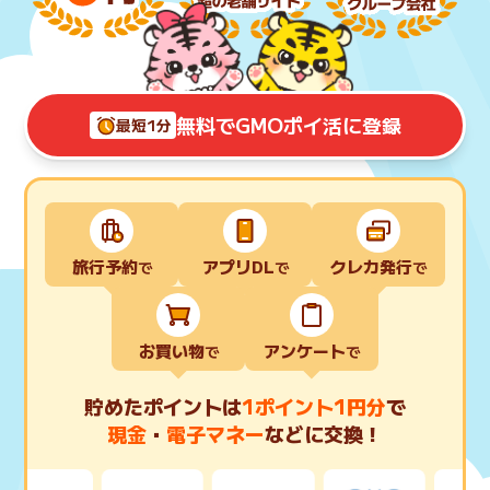
引っ越し
アンケート
買取・査定
ゲーム
無料でGMOポイ活に登録
最短1分
学び
買い物
進学・教育
モニター
旅行予約
アプリDL
クレカ発行
美容・健康
で
で
で
ポイ活お得情報
月額有料サービス
お買い物
アンケート
で
で
お友達紹介
銀行・金融・投資
貯めたポイントは
1ポイント1円分
で
現金
・
電子マネー
などに交換！
家計の固定費
カード比較