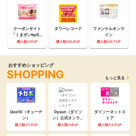
クーポンサイト
タワーレコード
ファンケルオンラ
「くまポンbyGM
イン
O」
購入額の3%P
購入額の0.8%P
購入額の0.7%P
おすすめショッピング
SHOPPING
もっと見る
Qoo10（キューテ
Dyson（ダイソ
ダイソーネットス
ン）
ン）公式オンライ
トア
ンストア
購入額の1.5%P
購入額の4%P
購入額の3.5%P