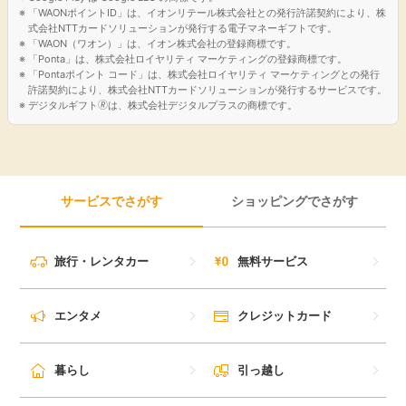
■業界初！24時間、最短10秒で即時発行が可能 （※7）
「WAONポイントID」は、イオンリテール株式会社との発行許諾契約により、株
■両面番号レスで安心安全
式会社NTTカードソリューションが発行する電子マネーギフトです。
「WAON（ワオン）」は、イオン株式会社の登録商標です。
「Ponta」は、株式会社ロイヤリティ マーケティングの登録商標です。
▼対象店舗一覧
「Pontaポイント コード」は、株式会社ロイヤリティ マーケティングとの発行
セイコーマート、セブン‐イレブン、ポプラ、ミニストップ、
許諾契約により、株式会社NTTカードソリューションが発行するサービスです。
デジタルギフト🄬は、株式会社デジタルプラスの商標です。
ローソン、マクドナルド、モスバーガー、ケンタッキーフライ
ドチキン、
吉野家、サイゼリヤ、ガスト、バーミヤン、しゃぶ葉、ジョナ
サン、夢庵、その他すかいらーくグループ飲食店、ドトールコ
ーヒーショップ、エクセルシオール カフェ 、かっぱ寿司
サービスでさがす
ショッピングでさがす
※1 商業施設内の店舗など、一部ポイント加算の対象とならな
い店舗があります。
旅行・レンタカー
無料サービス
※1 iD、カードの差し込み、磁気取引は対象となりません。カ
ード現物のタッチ決済の還元率は異なります。
エンタメ
クレジットカード
※1 一定金額（原則1万円）を超えると、タッチ決済でなく、
決済端末にカードを挿しお支払いいただく場合がございます。
その場合のお支払い分は、タッチ決済分のポイント還元の対象
暮らし
引っ越し
となりませんので、ご了承ください。上記、タッチ決済となら
ない金額の上限は、ご利用される店舗によって異なる場合がご