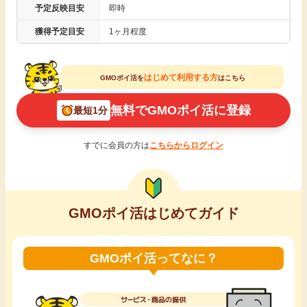
予定反映目安
即時
引っ越し
アンケート
獲得予定目安
1ヶ月程度
買取・査定
ゲーム
はじめて利用する方
GMOポイ活を
はこちら
学び
無料でGMOポイ活に登録
最短1分
買い物
進学・教育
すでに会員の方は
こちらからログイン
モニター
美容・健康
ポイ活お得情報
月額有料サービス
GMOポイ活はじめてガイド
お友達紹介
銀行・金融・投資
GMOポイ活ってなに？
家計の固定費
カード比較