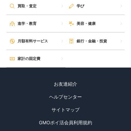
ざいます。
買取・査定
学び
※1 通常のポイントを含みます。
※1店頭でのご利用対象店舗とモバイルオーダーの対象店舗は
進学・教育
美容・健康
異なります。詳しくは三井住友カードのサービス詳細ページを
ご確認ください。
※1 Google Pay&#8482; 、Samsung Walletで、Mastercard&#
月額有料サービス
銀行・金融・投資
174;タッチ決済はご利用いただけません。ポイント還元は受け
られませんので、ご注意ください。
※2 商業施設内の店舗など、一部ポイント加算の対象とならな
家計の固定費
い店舗があります。
※3 カード現物のタッチ決済、iD、カード差し込み、磁気取引
は対象外です。
お友達紹介
※4 「最大10％」は、「対象のコンビニ・飲食店で最大7％還
元」に加えて、3％が付与された合計還元率です。
ヘルプセンター
「3％」のうち0.5％は、お支払い時のセブン-イレブンアプリ
の会員コード提示によって付与されたセブンマイルを、Vポイ
サイトマップ
ントへと交換いただくことで付与されます。
※5 2025年4月1日ご利用分より、セブン‐イレブンでのタバコ
GMOポイ活会員利用規約
ご購入分のうち、本サービスによる追加の特典（＋9.25%）は