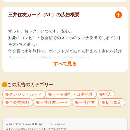
三井住友カード（NL）の広告概要
ずっと、おトク。いつでも、安心。
対象のコンビニ・飲食店でのスマホのタッチ決済で＼ポイント
最大7％／還元！
年会費は永年無料で、ポイントがどんどん貯まる！進化を続け
るキャッシュレス時代のスタンダードカード。
すべて見る
【三井住友カード（NL）】
＜おすすめポイント＞
この広告のカテゴリー
■年会費永年無料
■対象のコンビニ・飲食店でスマホのタッチ決済またはモバイ
クレジットカード
カード発行・口座開設
申込
ルオーダーを利用すると、最大7%ポイント還元 （※1）
年会費無料
三井住友カード
三井住友
初回限定
■セブン-イレブンで最大10％ポイント還元
条件達成の上で、セブン-イレブン（※2）でスマホのVisaのタ
ッチ決済・Mastercard&#174;タッチ決済（※3）で支払うと、
最大10％（※4）ポイント還元！（※5）（※6）
© 2024 iTunes K.K. All rights reserved.
Google Play は Google LLC の商標です。