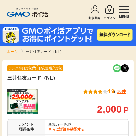
MENU
新規登録
ログイン
サービスで探す
ショッピングで探す
ホーム
三井住友カード（NL）
お知らせ
旅行・レンタカー
ランク特典対象
お友達紹介対象
新着
三井住友カード（NL）
無料サービス
4.9
(
10件
)
高還元
エンタメ
2,000
P
無料
クレジットカード
ポイント
新規カード発行
暮らし
即日還元
獲得条件
さらに詳細を確認する