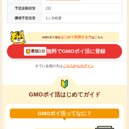
引っ越し
予定反映目安
2日
アンケート
獲得予定目安
1ヶ月程度
買取・査定
ゲーム
はじめて利用する方
GMOポイ活を
はこちら
学び
買い物
無料でGMOポイ活に登録
最短1分
進学・教育
モニター
すでに会員の方は
こちらからログイン
美容・健康
ポイ活お得情報
月額有料サービス
GMOポイ活はじめてガイド
お友達紹介
銀行・金融・投資
GMOポイ活ってなに？
家計の固定費
カード比較