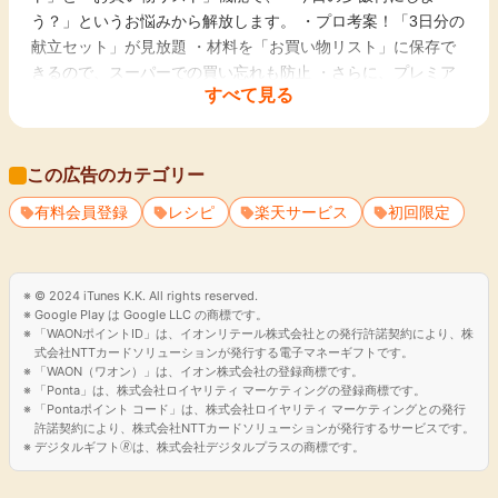
う？」というお悩みから解放します。 ・プロ考案！「3日分の
献立セット」が見放題 ・材料を「お買い物リスト」に保存で
きるので、スーパーでの買い忘れも防止 ・さらに、プレミア
すべて見る
ムサービス会員のみが使える「楽天サービスの限定クーポン」
も発行
この広告のカテゴリー
有料会員登録
レシピ
楽天サービス
初回限定
© 2024 iTunes K.K. All rights reserved.
Google Play は Google LLC の商標です。
「WAONポイントID」は、イオンリテール株式会社との発行許諾契約により、株
式会社NTTカードソリューションが発行する電子マネーギフトです。
「WAON（ワオン）」は、イオン株式会社の登録商標です。
「Ponta」は、株式会社ロイヤリティ マーケティングの登録商標です。
「Pontaポイント コード」は、株式会社ロイヤリティ マーケティングとの発行
許諾契約により、株式会社NTTカードソリューションが発行するサービスです。
デジタルギフト🄬は、株式会社デジタルプラスの商標です。