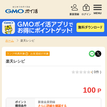
MENU
新規登録
ログイン
サービスで探す
ショッピングで探す
ホーム
楽天レシピ
お知らせ
旅行・レンタカー
ランク特典対象
お友達紹介対象
新着
楽天レシピ
無料サービス
-
( 0件 )
高還元
エンタメ
無料
100
クレジットカード
P
暮らし
即日還元
ポイント
新規会員登録
獲得条件
さらに詳細を確認する