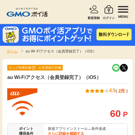
MENU
新規登録
ログイン
サービスで探す
ショッピングで探す
ホーム
au Wi-Fiアクセス（会員登録完了）（iOS）
お知らせ
旅行・レンタカー
ランク特典対象
お友達紹介対象
新着
au Wi-Fiアクセス（会員登録完了）（iOS）
無料サービス
4.5
(
2件
)
高還元
エンタメ
無料
60
クレジットカード
P
暮らし
即日還元
ポイント
新規アプリインストール→条件達成
獲得条件
さらに詳細を確認する