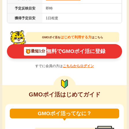
引っ越し
予定反映目安
即時
アンケート
獲得予定目安
1日程度
買取・査定
ゲーム
はじめて利用する方
GMOポイ活を
はこちら
学び
買い物
無料でGMOポイ活に登録
最短1分
進学・教育
モニター
すでに会員の方は
こちらからログイン
美容・健康
ポイ活お得情報
月額有料サービス
GMOポイ活はじめてガイド
お友達紹介
銀行・金融・投資
GMOポイ活ってなに？
家計の固定費
カード比較