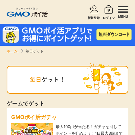
MENU
新規登録
ログイン
サービスで探す
ショッピングで探す
ホーム
毎日ゲット
お知らせ
旅行・レンタカー
新着
無料サービス
高還元
エンタメ
ゲームでゲット
無料
クレジットカード
GMOポイ活ガチャ
最大100ptが当たる！ガチャを回して
暮らし
即日還元
ポイントを貯めよう！1日最大3回まで