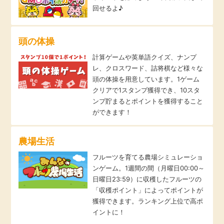
回せるよ♪
引っ越し
アンケート
頭の体操
買取・査定
ゲーム
計算ゲームや英単語クイズ、ナンプ
学び
レ、クロスワード、詰将棋など様々な
頭の体操を用意しています。1ゲーム
買い物
クリアで1スタンプ獲得でき、10スタ
進学・教育
ンプ貯まるとポイントを獲得すること
モニター
ができます！
美容・健康
農場生活
ポイ活お得情報
月額有料サービス
フルーツを育てる農場シミュレーショ
ンゲーム。1週間の間（月曜日00:00～
お友達紹介
銀行・金融・投資
日曜日23:59）に収穫したフルーツの
「収穫ポイント」によってポイントが
獲得できます。ランキング上位で高ポ
家計の固定費
カード比較
イントに！