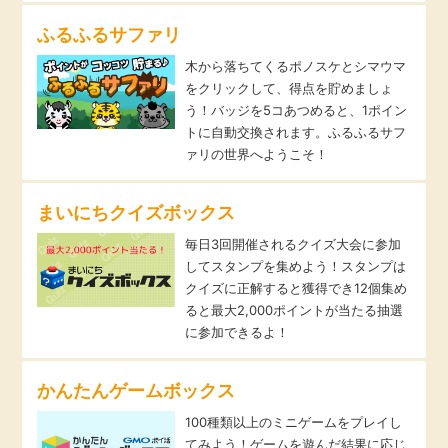
毎日ゲット
ふるふるサファリ
木から落ちてくるポノスケとシマウマ
特集一覧
をクリックして、得点を貯めましょ
う！バッジを5コあつめると、1ポイン
トに自動交換されます。ふるふるサフ
GMOポイ活の使い方
ァリの世界へようこそ！
ヘルプセンター
まいにちクイズボックス
毎日3回開催されるクイズ大会に参加
してスタンプを集めよう！スタンプは
クイズに正解すると獲得でき12個集め
ると最大2,000ポイントが当たる抽選
に参加できるよ！
かんたんゲームボックス
100種類以上のミニゲームをプレイし
てみよう！ゲームを遊んだ結果に応じ