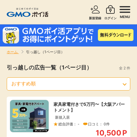
MENU
新規登録
ログイン
サービスで探す
ショッピングで探す
ホーム
引っ越し（1ページ目）
お知らせ
旅行・レンタカー
引っ越しの広告一覧（1ページ目）
全 2 件
新着
無料サービス
高還元
エンタメ
家具家電付きで5万円〜【大阪アパー
トメント】
無料
クレジットカード
新規入居
総合評価： -
口コミ： 0件
暮らし
即日還元
10,500
P