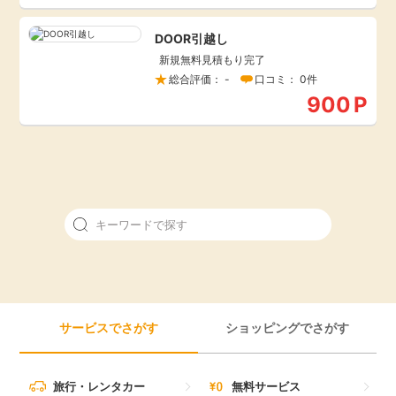
引っ越し
アンケート
DOOR引越し
新規無料見積もり完了
買取・査定
総合評価： -
口コミ： 0件
ゲーム
900
P
学び
買い物
進学・教育
モニター
美容・健康
ポイ活お得情報
月額有料サービス
お友達紹介
銀行・金融・投資
サービスでさがす
ショッピングでさがす
家計の固定費
カード比較
旅行・レンタカー
無料サービス