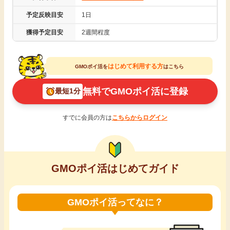
引っ越し
予定反映目安
1日
アンケート
獲得予定目安
2週間程度
買取・査定
ゲーム
はじめて利用する方
GMOポイ活を
はこちら
学び
買い物
無料でGMOポイ活に登録
最短1分
進学・教育
モニター
すでに会員の方は
こちらからログイン
美容・健康
ポイ活お得情報
月額有料サービス
GMOポイ活はじめてガイド
お友達紹介
銀行・金融・投資
GMOポイ活ってなに？
家計の固定費
カード比較