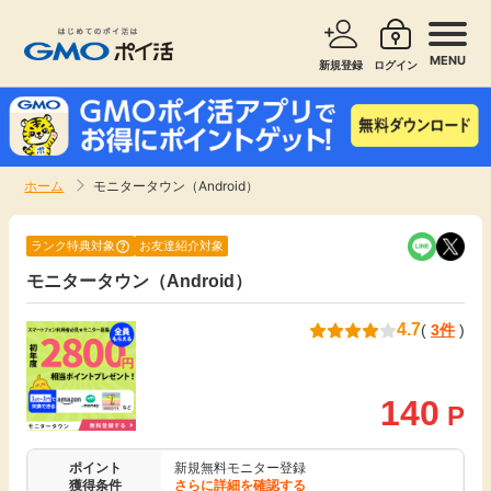
MENU
新規登録
ログイン
サービスで探す
ショッピングで探す
ホーム
モニタータウン（Android）
お知らせ
旅行・レンタカー
ランク特典対象
お友達紹介対象
新着
モニタータウン（Android）
無料サービス
4.7
(
3件
)
高還元
エンタメ
無料
140
クレジットカード
P
暮らし
即日還元
ポイント
新規無料モニター登録
獲得条件
さらに詳細を確認する