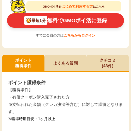
はじめて利用する方
GMOポイ活を
はこちら
無料でGMOポイ活に登録
最短1分
すでに会員の方は
こちらからログイン
ポイント
クチコミ
よくある質問
獲得条件
(43件)
ポイント獲得条件
【獲得条件】
・有償クーポン購入完了された方
※
支払われた金額（クレカ決済等含む）に対して獲得となりま
す。
※
獲得時期目安：
1ヶ月以上