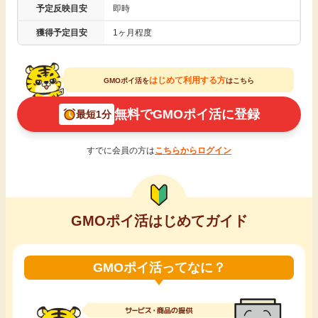
予定反映目安
即時
引っ越し
アンケート
獲得予定目安
1ヶ月程度
買取・査定
ゲーム
はじめて利用する方
GMOポイ活を
はこちら
学び
無料でGMOポイ活に登録
最短1分
買い物
進学・教育
すでに会員の方は
こちらからログイン
モニター
美容・健康
ポイ活お得情報
月額有料サービス
GMOポイ活はじめてガイド
お友達紹介
銀行・金融・投資
GMOポイ活ってなに？
家計の固定費
カード比較