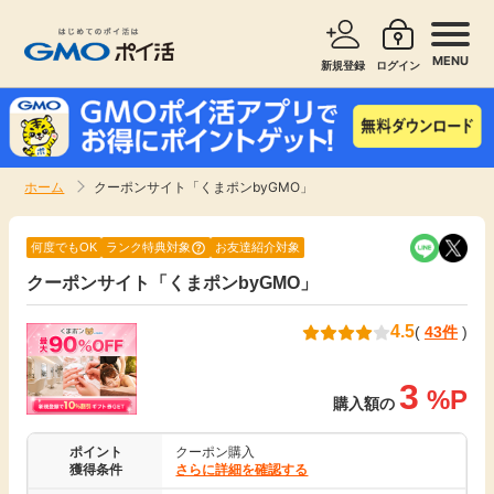
MENU
新規登録
ログイン
サービスで探す
ショッピングで探す
ホーム
クーポンサイト「くまポンbyGMO」
お知らせ
旅行・レンタカー
何度でもOK
ランク特典対象
お友達紹介対象
新着
クーポンサイト「くまポンbyGMO」
無料サービス
4.5
(
43件
)
高還元
エンタメ
3
%P
無料
購入額の
クレジットカード
ポイント
クーポン購入
暮らし
即日還元
獲得条件
さらに詳細を確認する