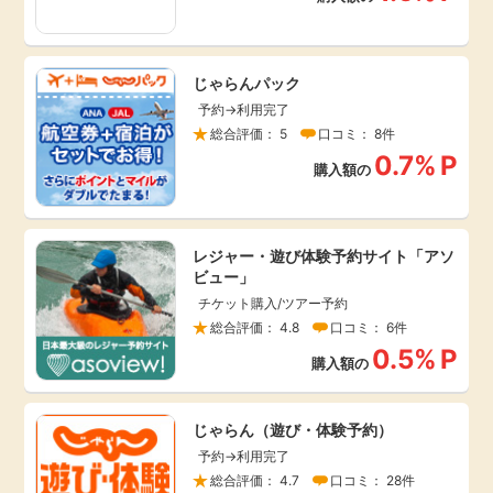
毎日ゲット
じゃらんパック
特集一覧
予約→利用完了
総合評価： 5
口コミ： 8件
GMOポイ活の使い方
0.7%
P
購入額の
ヘルプセンター
レジャー・遊び体験予約サイト「アソ
ビュー」
チケット購入/ツアー予約
総合評価： 4.8
口コミ： 6件
0.5%
P
購入額の
じゃらん（遊び・体験予約）
予約→利用完了
総合評価： 4.7
口コミ： 28件