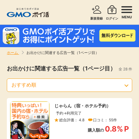
MENU
新規登録
ログイン
サービスで探す
ショッピングで探す
ホーム
お出かけに関連する広告一覧（1ページ目）
お知らせ
旅行・レンタカー
お出かけに関連する広告一覧（1ページ目）
全 28 件
新着
無料サービス
高還元
エンタメ
じゃらん（宿・ホテル予約）
予約→利用完了
無料
クレジットカード
総合評価： 4.8
口コミ： 55件
0.8%
P
購入額の
暮らし
即日還元