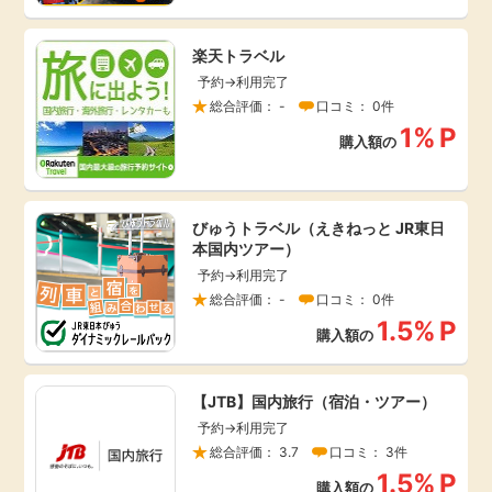
引っ越し
アンケート
楽天トラベル
予約→利用完了
買取・査定
総合評価： -
口コミ： 0件
ゲーム
1%
P
購入額の
学び
買い物
進学・教育
びゅうトラベル（えきねっと JR東日
モニター
本国内ツアー）
美容・健康
予約→利用完了
総合評価： -
口コミ： 0件
ポイ活お得情報
1.5%
P
月額有料サービス
購入額の
お友達紹介
銀行・金融・投資
【JTB】国内旅行（宿泊・ツアー）
予約→利用完了
家計の固定費
カード比較
総合評価： 3.7
口コミ： 3件
1.5%
P
購入額の