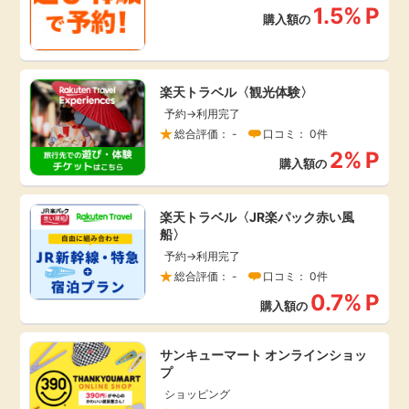
1.5%
P
購入額の
楽天トラベル〈観光体験〉
予約→利用完了
総合評価： -
口コミ： 0件
2%
P
購入額の
楽天トラベル〈JR楽パック赤い風
船〉
予約→利用完了
総合評価： -
口コミ： 0件
0.7%
P
購入額の
サンキューマート オンラインショッ
プ
ショッピング