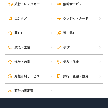
旅行・レンタカー
無料サービス
毎日ゲット
エンタメ
クレジットカード
特集一覧
暮らし
引っ越し
GMOポイ活の使い方
買取・査定
学び
ヘルプセンター
進学・教育
美容・健康
月額有料サービス
銀行・金融・投資
家計の固定費