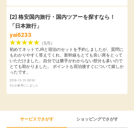
引っ越し
アンケート
[2] 格安国内旅行・国内ツアーを探すなら！
買取・査定
「日本旅行」
ゲーム
yai6233
学び
（5/5）
買い物
初めてネットでJRと宿泊のセットを予約しましたが、質問に
もわかりやすく答えてくれ、新幹線もとても良い席をとって
進学・教育
いただけました。自分では勝手がわからない部分も多いので
とても助かりました。 ポイントも宿泊後すぐについて嬉しか
モニター
ったです。
美容・健康
2016-12-31 09:50
ポイ活お得情報
0人が参考にしました
月額有料サービス
お友達紹介
銀行・金融・投資
サービスでさがす
ショッピングでさがす
家計の固定費
カード比較