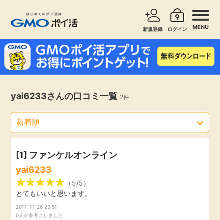
MENU
新規登録
ログイン
サービスで探す
ショッピングで探す
お知らせ
yai6233さんの口コミ一覧
2件
旅行・レンタカー
新着
無料サービス
高還元
エンタメ
[1]
ファンケルオンライン
yai6233
無料
クレジットカード
（5/5）
とてもいいと思います。
暮らし
2017-11-26 23:51
即日還元
0人が参考にしました