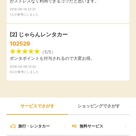
がストレスなく利用できるコツだと思います。
引っ越し
2016-09-18 22:37
アンケート
1人が参考にしました
買取・査定
ゲーム
[2]
じゃらんレンタカー
学び
102529
買い物
（5/5）
進学・教育
ポンタポイントも付与されるので大変お得。
2016-03-06 10:42
モニター
0人が参考にしました
美容・健康
ポイ活お得情報
月額有料サービス
お友達紹介
サービスでさがす
ショッピングでさがす
銀行・金融・投資
家計の固定費
カード比較
旅行・レンタカー
無料サービス