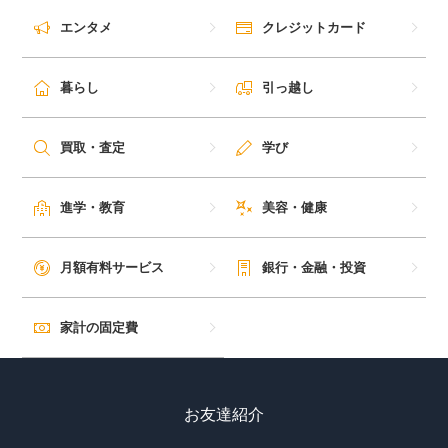
毎日ゲット
エンタメ
クレジットカード
特集一覧
暮らし
引っ越し
GMOポイ活の使い方
買取・査定
学び
ヘルプセンター
進学・教育
美容・健康
月額有料サービス
銀行・金融・投資
家計の固定費
お友達紹介