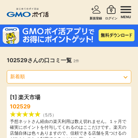
MENU
新規登録
ログイン
サービスで探す
ショッピングで探す
お知らせ
102529さんの口コミ一覧
2件
旅行・レンタカー
新着
無料サービス
高還元
エンタメ
[1]
楽天市場
102529
無料
クレジットカード
（5/5）
予想ネットさん経由の楽天利用は数え切れません。１ヶ月で
確実にポイントを付与してくれるのはここだけです。楽天の
暮らし
即日還元
店舗自体は色々ありますので、信頼できる店舗を見つけるの