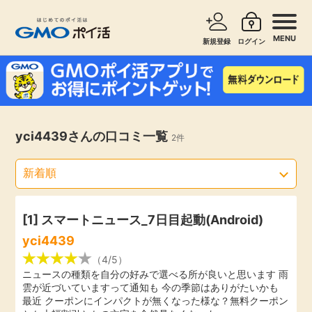
MENU
新規登録
ログイン
サービスで探す
ショッピングで探す
お知らせ
yci4439さんの口コミ一覧
2件
旅行・レンタカー
新着
無料サービス
高還元
エンタメ
[1] スマートニュース_7日目起動(Android)
yci4439
無料
クレジットカード
（4/5）
ニュースの種類を自分の好みで選べる所が良いと思います 雨
雲が近づいていますって通知も 今の季節はありがたいかも
暮らし
即日還元
最近 クーポンにインパクトが無くなった様な？無料クーポン