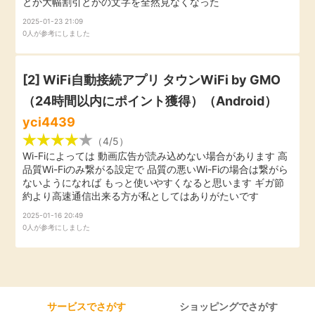
とか大幅割引とかの文字を全然見なくなった
引っ越し
2025-01-23 21:09
アンケート
0人が参考にしました
買取・査定
ゲーム
[2] WiFi自動接続アプリ タウンWiFi by GMO
学び
（24時間以内にポイント獲得）（Android）
買い物
yci4439
進学・教育
（4/5）
Wi-Fiによっては 動画広告が読み込めない場合があります 高
モニター
品質Wi-Fiのみ繋がる設定で 品質の悪いWi-Fiの場合は繋がら
美容・健康
ないようになれば もっと使いやすくなると思います ギガ節
約より高速通信出来る方が私としてはありがたいです
ポイ活お得情報
月額有料サービス
2025-01-16 20:49
0人が参考にしました
お友達紹介
銀行・金融・投資
家計の固定費
カード比較
サービスでさがす
ショッピングでさがす