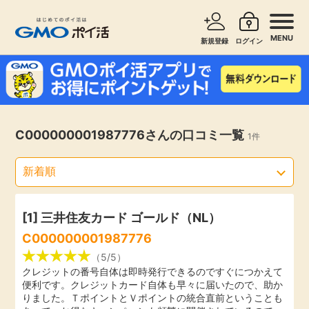
MENU
新規登録
ログイン
サービスで探す
ショッピングで探す
お知らせ
C000000001987776さんの口コミ一覧
1件
旅行・レンタカー
新着
無料サービス
高還元
エンタメ
[1]
三井住友カード ゴールド（NL）
C000000001987776
無料
クレジットカード
（5/5）
クレジットの番号自体は即時発行できるのですぐにつかえて
便利です。クレジットカード自体も早々に届いたので、助か
暮らし
即日還元
りました。ＴポイントとＶポイントの統合直前ということも