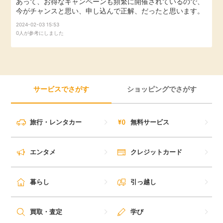
あって、お得なキャンペーンも頻繁に開催されているので、
今がチャンスと思い、申し込んで正解、だったと思います。
引っ越し
アンケート
2024-02-03 15:53
0人が参考にしました
買取・査定
ゲーム
学び
買い物
サービスでさがす
ショッピングでさがす
進学・教育
モニター
美容・健康
旅行・レンタカー
無料サービス
ポイ活お得情報
月額有料サービス
エンタメ
クレジットカード
お友達紹介
銀行・金融・投資
暮らし
引っ越し
家計の固定費
カード比較
買取・査定
学び