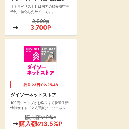
【トラベリスト】は国内の格安航空券
楽天toto【無料利
楽天レシピ
用登録】
予約に特化したサイトです。
アンケート
レシ活
2,800p
3,700P
100P
140P
ポイント
キャンペーン
情報
る・使えるお店）
残り
23
日
02:25:48
ダイソーネットストア
100円ショップがお送りする快適生活
情報サイト『公式通販ダイソーネット
ストア』が2021年よりオープン！
購入額の2%p
購入額の3.5%P