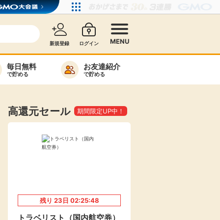
MENU
新規登録
ログイン
毎日無料
お友達紹介
で貯める
で貯める
カード比較
毎日ゲット
高還元セール
期間限定UP中！
特集一覧
ヘルプセンター
リーから検索
残り
23
日
02:25:48
高還元
無料
トラベリスト（国内航空券）