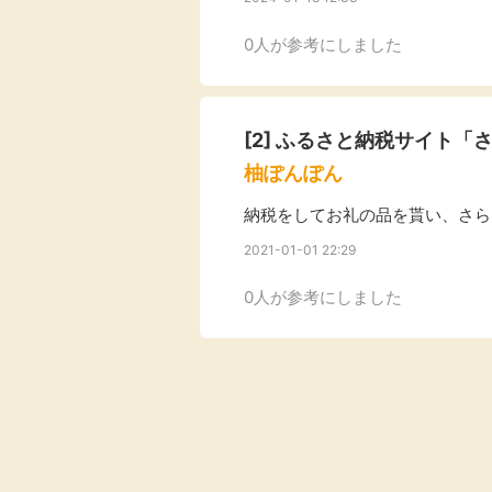
Rakuten Fashion
楽天証券
（楽天ファッショ
0人が参考にしました
ン）
340P
[2] ふるさと納税サイト「
購入額の3.5%P
柚ぽんぽん
納税をしてお礼の品を貰い、さら
その他の楽天
2021-01-01 22:29
0人が参考にしました