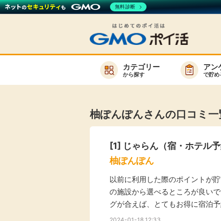
無料診断
カテゴリー
アン
から探す
で貯め
お知らせ
新着
柚ぽんぽんさんの口コミ一
キーワード
高還元
[1]
じゃらん（宿・ホテル予
無料
柚ぽんぽん
サービスか
以前に利用した際のポイントが貯
の施設から選べるところが良いで
グが合えば、とてもお得に宿泊予
楽天サービス一覧
2024-01-18 12:33