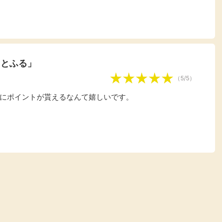
楽天ビューティ
楽天24
楽天トラベル
楽天ブックス
即日還元
購入額の0.7%P
購入額の1%P
購入額の1%P
購入額の1%P
さとふる」
（5/5）
ポイ活
お得情報
（貯ま
にポイントが貰えるなんて嬉しいです。
サービス