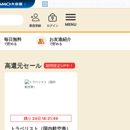
MENU
新規登録
ログイン
毎日無料
お友達紹介
で貯める
で貯める
カード比較
毎日ゲット
高還元セール
期間限定UP中！
特集一覧
ヘルプセンター
リーから検索
残り
24
日
18:31:48
高還元
無料
トラベリスト（国内航空券）