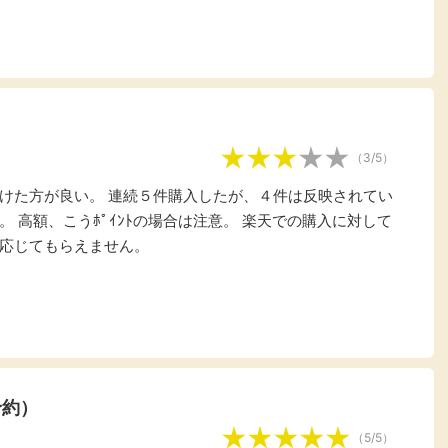
楽天ビューティ
楽天24
楽天トラベル
楽天ブックス
即日還元
購入額の0.7%P
購入額の1%P
購入額の1%P
購入額の1%P
（3/5）
ポイ活
お得情報
（貯ま
けた方が良い。 連続５件購入したが、４件は反映されてい
サービス
 高額、こうﾎﾟｲﾝﾄの場合は注意。 楽天での購入に対して
応じてもらえません。
予約）
（5/5）