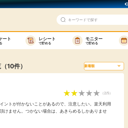
ケート
レシート
モニター
る
で貯める
で貯める
即日還元
モニター
アンケート
お友達紹介
覧（10件）
で検索
ゲーム
ポイ活お得情報
買い物
GMOポイ活の使い方
（2/5）
ら検索
カテゴ
イントが付かないことがあるので、注意したい。楽天利用
頂けません。つかない場合は、あきらめるしかありませ
新着