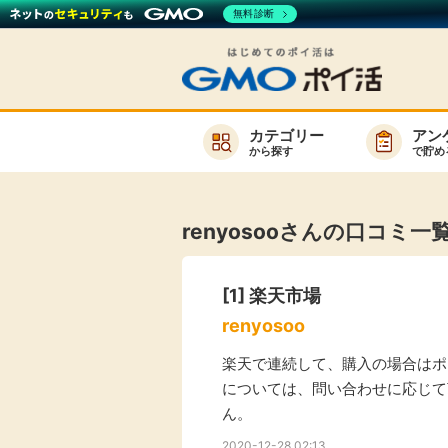
無料診断
カテゴリー
アン
から探す
で貯め
お知らせ
新着
renyosooさんの口コミ一
キーワード
高還元
[1]
楽天市場
無料
renyosoo
サービスか
楽天で連続して、購入の場合はポ
については、問い合わせに応じて
ん。
楽天サービス一覧
2020-12-28 02:13