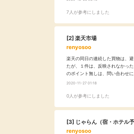
Rakuten Fashion
楽天証券
（楽天ファッショ
7人が参考にしました
ン）
340P
[2]
楽天市場
購入額の3.5%P
renyosoo
楽天の同日の連続した買物は、避
その他の楽天
たが、１件は、反映されなかった。
のポイント無しは、問い合わせに
2020-11-27 01:18
0人が参考にしました
[3]
じゃらん（宿・ホテル
renyosoo