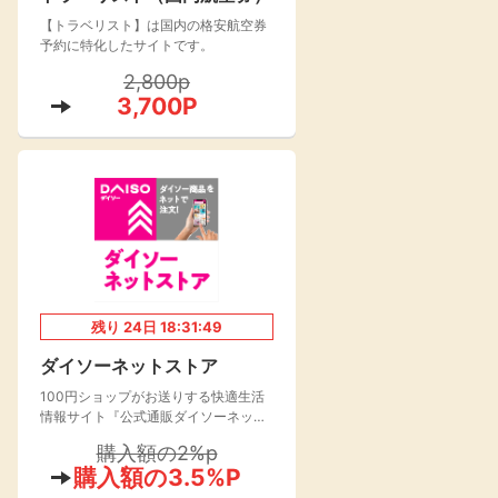
【トラベリスト】は国内の格安航空券
楽天toto【無料利
楽天レシピ
用登録】
予約に特化したサイトです。
アンケート
レシ活
2,800p
3,700P
100P
140P
ポイント
キャンペーン
情報
る・使えるお店）
残り
24
日
18:31:48
ダイソーネットストア
100円ショップがお送りする快適生活
情報サイト『公式通販ダイソーネット
ストア』が2021年よりオープン！
購入額の2%p
購入額の3.5%P