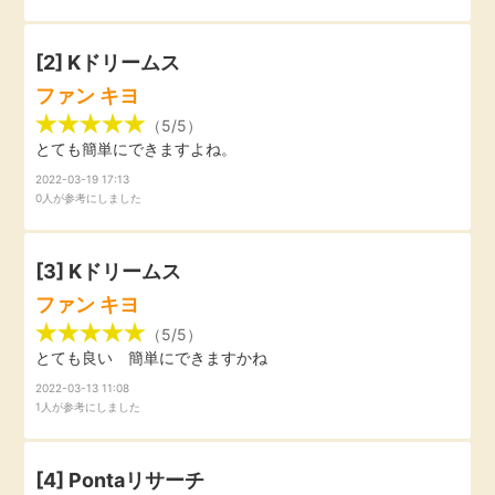
引っ越し
アンケート
[2] Kドリームス
買取・査定
ファン キヨ
ゲーム
（5/5）
とても簡単にできますよね。
学び
買い物
2022-03-19 17:13
0人が参考にしました
進学・教育
モニター
美容・健康
[3] Kドリームス
ファン キヨ
ポイ活お得情報
月額有料サービス
（5/5）
とても良い 簡単にできますかね
お友達紹介
銀行・金融・投資
2022-03-13 11:08
1人が参考にしました
家計の固定費
カード比較
[4] Pontaリサーチ