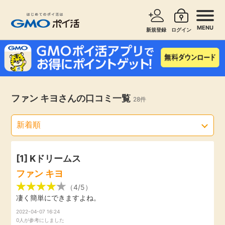
MENU
新規登録
ログイン
サービスで探す
ショッピングで探す
お知らせ
ファン キヨさんの口コミ一覧
28件
旅行・レンタカー
新着
無料サービス
高還元
エンタメ
[1] Kドリームス
ファン キヨ
無料
クレジットカード
（4/5）
凄く簡単にできますよね。
暮らし
2022-04-07 16:24
即日還元
0人が参考にしました