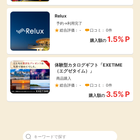
引っ越し
アンケート
Relux
予約→利用完了
買取・査定
総合評価： -
口コミ： 0件
ゲーム
1.5%
P
購入額の
学び
買い物
進学・教育
体験型カタログギフト「EXETIME
モニター
（エグゼタイム）」
美容・健康
商品購入
総合評価： -
口コミ： 0件
ポイ活お得情報
3.5%
P
月額有料サービス
購入額の
お友達紹介
銀行・金融・投資
家計の固定費
カード比較