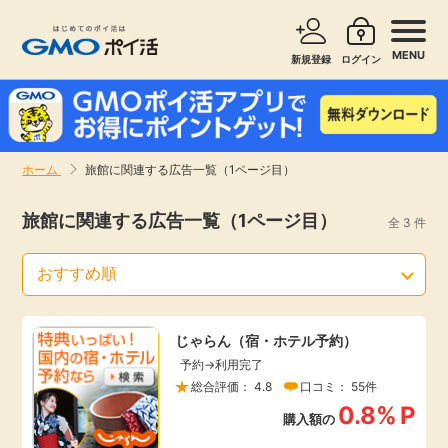
MENU
新規登録
ログイン
サービスで探す
ショッピングで探す
ホーム
旅館に関連する広告一覧（1ページ目）
お知らせ
旅行・レンタカー
旅館に関連する広告一覧（1ページ目）
全 3 件
新着
無料サービス
高還元
エンタメ
じゃらん（宿・ホテル予約）
予約→利用完了
無料
クレジットカード
総合評価： 4.8
口コミ： 55件
0.8%
P
購入額の
暮らし
即日還元