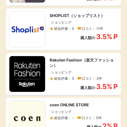
引っ越し
アンケート
SHOPLIST（ショップリスト）
ショッピング
買取・査定
総合評価： 5
口コミ： 11件
ゲーム
3.5%
P
購入額の
学び
買い物
進学・教育
Rakuten Fashion（楽天ファッショ
モニター
ン）
美容・健康
ショッピング
総合評価： 5
口コミ： 3件
ポイ活お得情報
月額有料サービス
3.5%
P
購入額の
お友達紹介
銀行・金融・投資
coen ONLINE STORE
ショッピング
家計の固定費
カード比較
総合評価： -
口コミ： 0件
2%
P