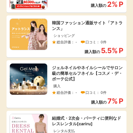
2%
P
購入額の
韓国ファッション通販サイト「アトラ
ンス」
ショッピング
総合評価： -
口コミ： 0件
5.5%
P
購入額の
ジェルネイルやネイルシールでサロン
級の簡単セルフネイル【コスメ・デ・
ボーテ公式】
購入
総合評価： -
口コミ： 0件
7%
P
購入額の
結婚式・2次会・パーティに便利なド
レスレンタル[cariru]
レンタル支払