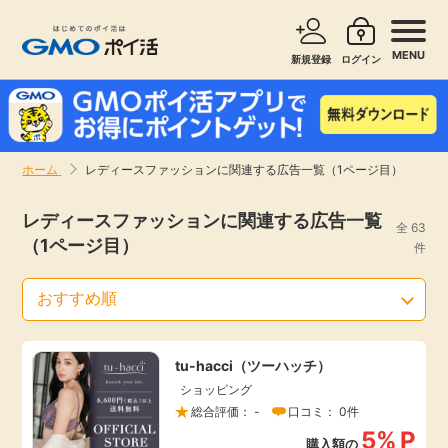
MENU
新規登録
ログイン
サービスで探す
ショッピングで探す
ホーム
レディースファッションに関連する広告一覧（1ページ目）
お知らせ
旅行・レンタカー
レディースファッションに関連する広告一覧
全 63
（1ページ目）
新着
件
無料サービス
高還元
エンタメ
tu-hacci（ツーハッチ）
無料
クレジットカード
ショッピング
総合評価： -
口コミ： 0件
暮らし
即日還元
5%
P
購入額の