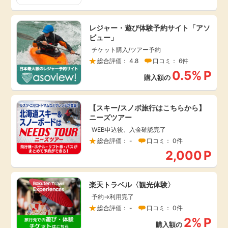
毎日ゲット
レジャー・遊び体験予約サイト「アソ
ビュー」
特集一覧
チケット購入/ツアー予約
総合評価： 4.8
口コミ： 6件
GMOポイ活の使い方
0.5%
P
購入額の
ヘルプセンター
【スキー/スノボ旅行はこちらから】
ニーズツアー
WEB申込後、入金確認完了
総合評価： -
口コミ： 0件
2,000
P
楽天トラベル〈観光体験〉
予約→利用完了
総合評価： -
口コミ： 0件
2%
P
購入額の