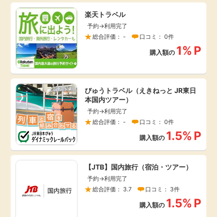
引っ越し
楽天トラベル
アンケート
予約→利用完了
総合評価： -
口コミ： 0件
買取・査定
1%
P
ゲーム
購入額の
学び
買い物
びゅうトラベル（えきねっと JR東日
進学・教育
本国内ツアー）
モニター
予約→利用完了
美容・健康
総合評価： -
口コミ： 0件
1.5%
P
ポイ活お得情報
購入額の
月額有料サービス
【JTB】国内旅行（宿泊・ツアー）
お友達紹介
銀行・金融・投資
予約→利用完了
総合評価： 3.7
口コミ： 3件
家計の固定費
カード比較
1.5%
P
購入額の