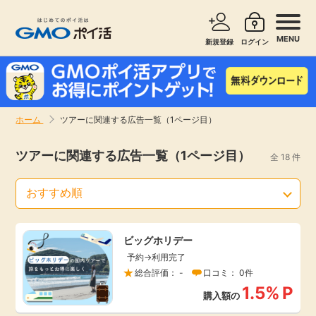
MENU
新規登録
ログイン
サービスで探す
ショッピングで探す
ホーム
ツアーに関連する広告一覧（1ページ目）
お知らせ
旅行・レンタカー
ツアーに関連する広告一覧（1ページ目）
全 18 件
新着
無料サービス
高還元
エンタメ
ビッグホリデー
予約→利用完了
無料
クレジットカード
総合評価： -
口コミ： 0件
1.5%
P
購入額の
暮らし
即日還元