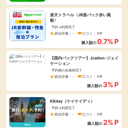
楽天トラベル〈JR楽パック赤い風
船〉
予約→利用完了
総合評価： -
口コミ： 0件
0.7%
P
購入額の
【国内パックツアー】Jcation-ジェイ
ケーション
予約後の全旅程完了
総合評価： -
口コミ： 0件
3%
P
購入額の
KKday（ケイケイディ）
予約→利用完了
総合評価： -
口コミ： 0件
2%
P
購入額の