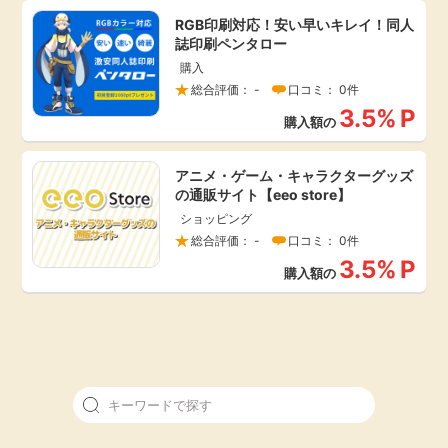
毎日ゲット
RGB印刷対応！安い早いキレイ！同人
誌印刷ペンタロー
購入
特集一覧
総合評価： -
口コミ： 0件
3.5%
P
購入額の
GMOポイ活の使い方
アニメ・ゲーム・キャラクターグッズ
の通販サイト【eeo store】
ヘルプセンター
ショッピング
総合評価： -
口コミ： 0件
3.5%
P
購入額の