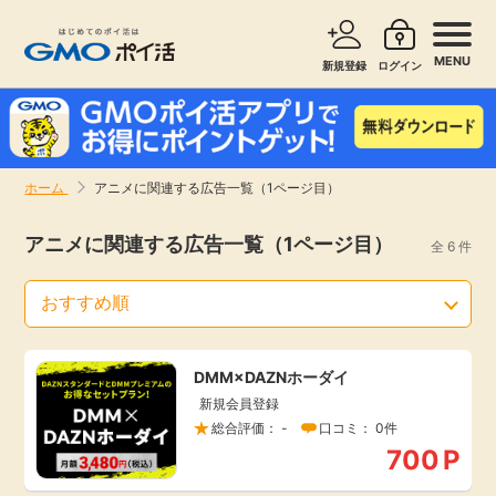
MENU
新規登録
ログイン
サービスで探す
ショッピングで探す
ホーム
アニメに関連する広告一覧（1ページ目）
お知らせ
旅行・レンタカー
アニメに関連する広告一覧（1ページ目）
全 6 件
新着
無料サービス
高還元
エンタメ
DMM×DAZNホーダイ
新規会員登録
無料
クレジットカード
総合評価： -
口コミ： 0件
700
P
暮らし
即日還元