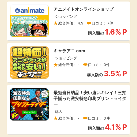
引っ越し
アニメイトオンラインショップ
アンケート
ショッピング
総合評価： 4.9
口コミ： 7件
買取・査定
1.6%
P
ゲーム
購入額の
学び
買い物
キャラアニ.com
進学・教育
ショッピング
総合評価： -
口コミ： 0件
モニター
3.5%
P
美容・健康
購入額の
ポイ活お得情報
月額有料サービス
最短当日納品！安い速いキレイ！三拍
子揃った激安特急印刷プリントライダ
ー
お友達紹介
銀行・金融・投資
購入
総合評価： -
口コミ： 0件
家計の固定費
カード比較
4.1%
P
購入額の