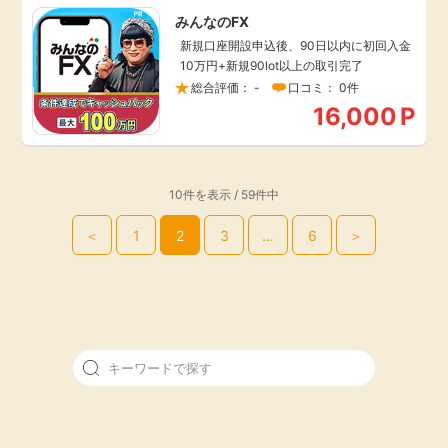
みんなのFX
新規口座開設申込後、90日以内に初回入金
10万円+新規90lot以上の取引完了
総合評価： -
口コミ： 0件
16,000
P
10件を表示 / 59件中
＜
1
2
3
…
6
＞