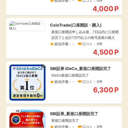
総合評価： -
口コミ： 0件
毎日ゲット
4,000
P
特集一覧
CoinTrade(口座開設・購入)
新規口座開設申し込み後、7日以内に口座開
設完了と合計1万円以上の暗号資産の購入
GMOポイ活の使い方
総合評価： -
口コミ： 0件
4,500
P
ヘルプセンター
SBI証券 iDeCo_新規口座開設完了
iDeCo新規口座開設完了
総合評価： -
口コミ： 0件
6,300
P
SBI証券_新規口座開設完了
新規口座開設完了
総合評価： -
口コミ： 0件