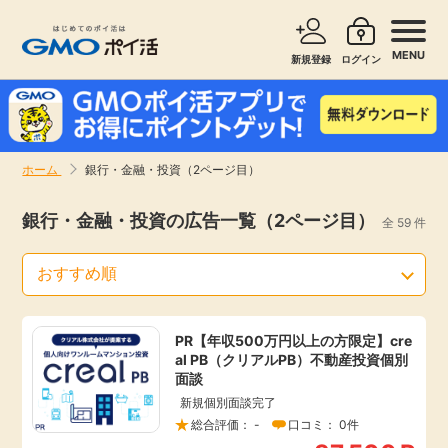
MENU
新規登録
ログイン
サービスで探す
ショッピングで探す
ホーム
銀行・金融・投資（2ページ目）
お知らせ
旅行・レンタカー
銀行・金融・投資の広告一覧（2ページ目）
全 59 件
新着
無料サービス
高還元
エンタメ
PR【年収500万円以上の方限定】cre
al PB（クリアルPB）不動産投資個別
無料
クレジットカード
面談
新規個別面談完了
暮らし
総合評価： -
口コミ： 0件
即日還元