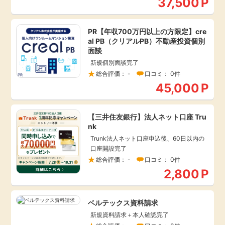
37,500
P
引っ越し
アンケート
PR【年収700万円以上の方限定】cre
al PB（クリアルPB）不動産投資個別
買取・査定
面談
ゲーム
新規個別面談完了
学び
総合評価： -
口コミ： 0件
買い物
45,000
P
進学・教育
モニター
【三井住友銀行】法人ネット口座 Tru
美容・健康
nk
Trunk法人ネット口座申込後、60日以内の
ポイ活お得情報
口座開設完了
月額有料サービス
総合評価： -
口コミ： 0件
2,800
P
お友達紹介
銀行・金融・投資
ベルテックス資料請求
家計の固定費
カード比較
新規資料請求＋本人確認完了