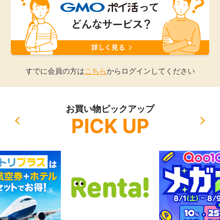
引っ越し
アンケート
買取・査定
ゲーム
学び
すでに会員の方は
こちら
からログインしてください
買い物
進学・教育
お買い物ピックアップ
モニター
PICK UP
美容・健康
ポイ活お得情報
月額有料サービス
お友達紹介
銀行・金融・投資
家計の固定費
カード比較