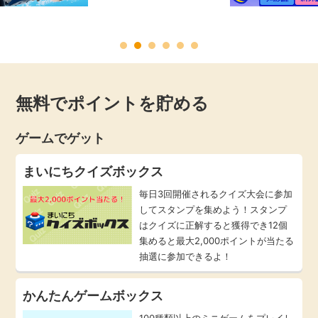
毎日ゲット
特集一覧
無料でポイントを貯める
GMOポイ活の使い方
ゲームでゲット
ヘルプセンター
まいにちクイズボックス
毎日3回開催されるクイズ大会に参加
してスタンプを集めよう！スタンプ
はクイズに正解すると獲得でき12個
集めると最大2,000ポイントが当たる
抽選に参加できるよ！
かんたんゲームボックス
100種類以上のミニゲームをプレイし