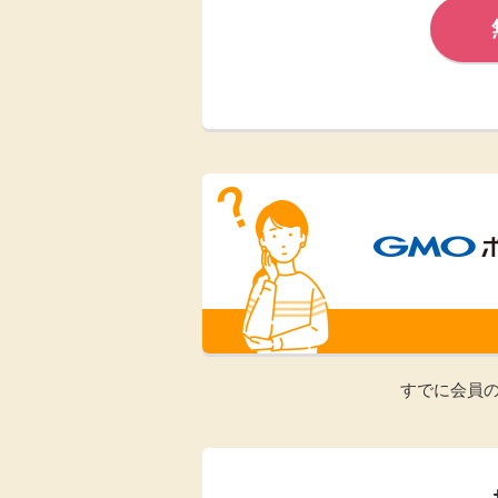
Rakuten Fashion
楽天証券
（楽天ファッショ
ン）
340P
購入額の3.5%P
その他の楽天
すでに会員