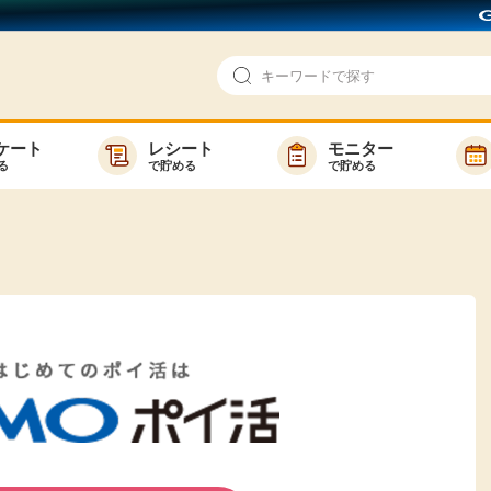
ケート
レシート
モニター
る
で貯める
で貯める
即日還元
モニター
アンケート
お友達紹介
で検索
ゲーム
ポイ活お得情報
買い物
GMOポイ活の使い方
ら検索
カテゴ
新着