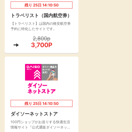
残り
25
日
14:10:49
楽天toto【無料利
楽天レシピ
用登録】
トラベリスト（国内航空券）
アンケート
レシ活
【トラベリスト】は国内の格安航空券
予約に特化したサイトです。
100P
2,800p
140P
3,700P
ポイント
キャンペーン
情報
る・使えるお店）
残り
25
日
14:10:49
ダイソーネットストア
100円ショップがお送りする快適生活
情報サイト『公式通販ダイソーネット