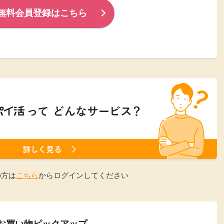
無料会員登録はこちら
楽天ビューティ
楽天24
楽天トラベル
楽天ブックス
即日還元
購入額の0.7%P
購入額の1%P
購入額の1%P
購入額の1%P
ポイ活
お得情報
（貯ま
サービス
の方は
こちら
からログインしてください
お買い物ピックアップ