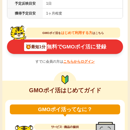
予定反映目安
1日
引っ越し
アンケート
獲得予定目安
1ヶ月程度
買取・査定
ゲーム
はじめて利用する方
GMOポイ活を
はこちら
学び
無料でGMOポイ活に登録
最短1分
買い物
進学・教育
すでに会員の方は
こちらからログイン
モニター
美容・健康
ポイ活お得情報
月額有料サービス
GMOポイ活はじめてガイド
お友達紹介
銀行・金融・投資
GMOポイ活ってなに？
家計の固定費
カード比較