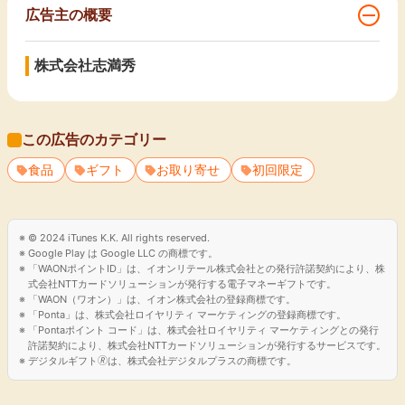
コンクールで受賞しております！
広告主の概要
またモンバスなどのイベントや、ルパン三世を始めとするアニ
メ作品、
株式会社志満秀
伊勢丹など大手デパートとのコラボ商品を多数展開したりと、
時代に合わせた質の高い商品開発を行っております。
販売個数も右肩上がりで、話題性抜群です。
この広告のカテゴリー
志満秀は他の様々な商品でも、 「クアトロえびチーズ」はリ
食品
ギフト
お取り寄せ
初回限定
ピーターがかなり多く、
さまざまなシーンで贈り物には欠かせない存在となっていま
す。
© 2024 iTunes K.K. All rights reserved.
Google Play は Google LLC の商標です。
◆こんな方にオススメ◆
「WAONポイントID」は、イオンリテール株式会社との発行許諾契約により、株
・スイーツ、和菓子がお好きな方
式会社NTTカードソリューションが発行する電子マネーギフトです。
「WAON（ワオン）」は、イオン株式会社の登録商標です。
・お子様から親御様へのギフト
「Ponta」は、株式会社ロイヤリティ マーケティングの登録商標です。
・プレゼント・帰省のお土産
「Pontaポイント コード」は、株式会社ロイヤリティ マーケティングとの発行
・手土産、差し入れ
許諾契約により、株式会社NTTカードソリューションが発行するサービスです。
デジタルギフト🄬は、株式会社デジタルプラスの商標です。
・バレンタイン、ホワイトデー、母の日、父の日、お歳暮、お
中元など