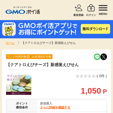
MENU
新規登録
ログイン
サービスで探す
ショッピングで探す
ホーム
【クアトロえびチーズ】新感覚えびせん
お知らせ
旅行・レンタカー
ランク特典対象
お友達紹介対象
新着
【クアトロえびチーズ】新感覚えびせん
無料サービス
-
( 0件 )
高還元
エンタメ
1,050
P
無料
クレジットカード
ポイント
新規購入
暮らし
即日還元
獲得条件
さらに詳細を確認する