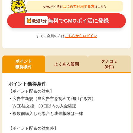
はじめて利用する方
GMOポイ活を
はこちら
無料でGMOポイ活に登録
最短1分
すでに会員の方は
こちらからログイン
ポイント
クチコミ
よくある質問
獲得条件
(0件)
ポイント獲得条件
【ポイント配布の対象】
・広告主新規（当広告主を初めて利用する方）
・WEB注文後、30日以内の入金確認
・複数個購入した場合も成果報酬は一律
【ポイント配布の対象外】