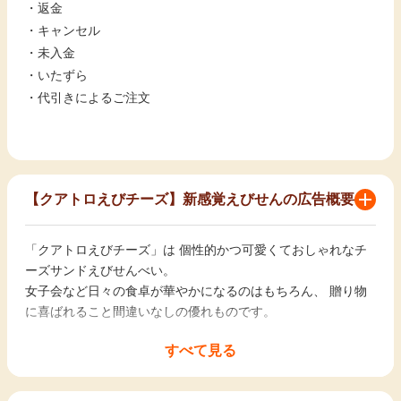
・返金
・キャンセル
・未入金
・いたずら
・代引きによるご注文
【クアトロえびチーズ】新感覚えびせんの広告概要
「クアトロえびチーズ」は 個性的かつ可愛くておしゃれなチ
ーズサンドえびせんべい。
女子会など日々の食卓が華やかになるのはもちろん、 贈り物
に喜ばれること間違いなしの優れものです。
すべて見る
「クアトロえびチーズ」は香川県の県産品コンクールの最高位
受賞をはじめ、
瀬戸内おみやげコンクール優秀賞や農林水産大臣賞など数々の