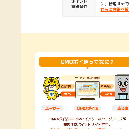
ポイント
に、新規1lot
獲得条件
Rakuten Fashion
楽天証券
さらに詳細を確
（楽天ファッショ
ン）
340P
購入額の3.5%P
その他の楽天
GMOポイ活ってなに？
GMOポイ活は、GMOインターネットグループが
運営するポイントサイトです。