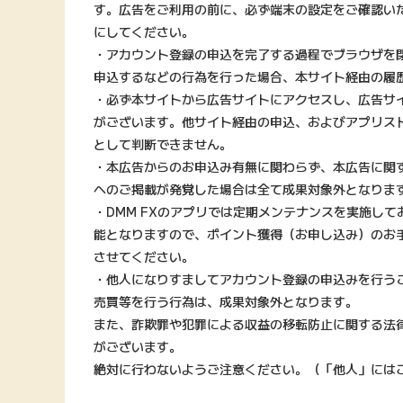
す。広告をご利用の前に、必ず端末の設定をご確認い
にしてください。
・アカウント登録の申込を完了する過程でブラウザを
申込するなどの行為を行った場合、本サイト経由の履
・必ず本サイトから広告サイトにアクセスし、広告サ
がございます。他サイト経由の申込、およびアプリス
として判断できません。
・本広告からのお申込み有無に関わらず、本広告に関す
へのご掲載が発覚した場合は全て成果対象外となりま
・DMM FXのアプリでは定期メンテナンスを実施し
能となりますので、ポイント獲得（お申し込み）のお
させてください。
・他人になりすましてアカウント登録の申込みを行う
売買等を行う行為は、成果対象外となります。
また、詐欺罪や犯罪による収益の移転防止に関する法
がございます。
絶対に行わないようご注意ください。（「他人」には