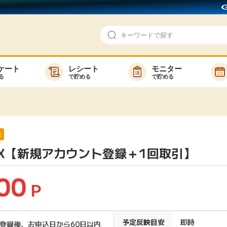
ケート
レシート
モニター
る
で貯める
で貯める
即日還元
モニター
アンケート
お友達紹介
で検索
ゲーム
ポイ活お得情報
象
FX【新規アカウント登録＋1回取引】
買い物
GMOポイ活の使い方
ら検索
カテゴ
00
P
新着
予定反映目安
即時
登録後、お申込日から60日以内