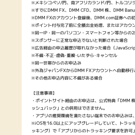
※メキシコペソ/円、南アフリカランド/円、トルコリ
※すでにDMM FX、DMM CFD、DMM 株、DMM B
※DMM FXのアカウント登録後、DMM.com証券へ
※ポイント付与完了前に全額出金処理、またはアカウ
※同一IP・同一のパソコン・スマートフォン等からの
※スポンサーに正常な申込でないと判断された場合
※広告経由の申込履歴が取れなかった場合（JavaScri
※不備･不正･虚偽･重複･いたずら･キャンセル
※同一世帯からのお申込み
※外為ジャパンFXからDMM FXアカウントへ自動移
※その他お申込内容に不備がある場合
【注意事項】
・ポイントサイト経由のお申込は、公式特典「DMM 株＋
ッシュバック」との併用はできません。
・アプリの推奨環境を満たさない端末でのお申込みは
※iOSを16.0以上にアップグレードしていて、トラ
ッキング）で「アプリからのトラッキング要求を許可