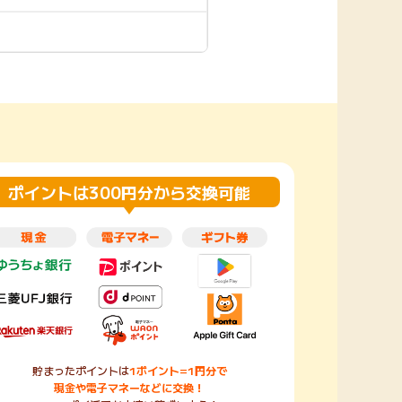
楽天toto【無料利
楽天レシピ
用登録】
アンケート
レシ活
100P
140P
ポイント
キャンペーン
情報
る・使えるお店）
ポイントは300円分から交換可能
貯まったポイントは
1ポイント=1円分で
現金や電子マネーなどに交換！