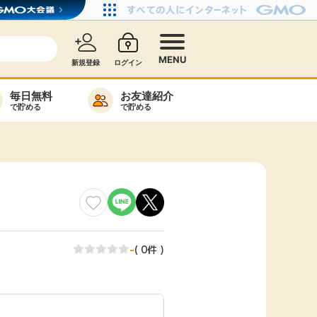
MENU
新規登録
ログイン
毎日無料
お友達紹介
で貯める
で貯める
カード比較
毎日ゲット
特集一覧
ヘルプセンター
リーから検索
-
( 0件 )
高還元
無料