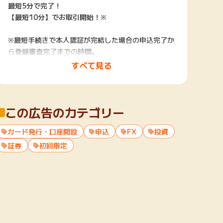
最短5分で完了！
【最短10分】でお取引開始！※
※最短手続きで本人認証が完結した場合の申込完了か
ら登録審査完了までの時間。
当社休業日や申込内容等に不備があった場合は除く。
すべて見る
■DMM FXの3大お得特典
①アカウント登録＋1回取引で
この広告のカテゴリー
『ポイント』プレゼント！※
※各ポイントサイトでのP数表記
カード発行・口座開設
②取引量に応じて『最大500,000円のキャッシュ
申込
FX
投資
バック』
証券
初回限定
③取引するたびに『取引応援ポイント』が付与
■初心者にもプロトレーダーにも選ばれるDMM FX
の5つの理由
１．FX業界最狭水準のスプレッド/取引手数料0円※
２．初心者からデイトレーダーまで好評の取引ツール