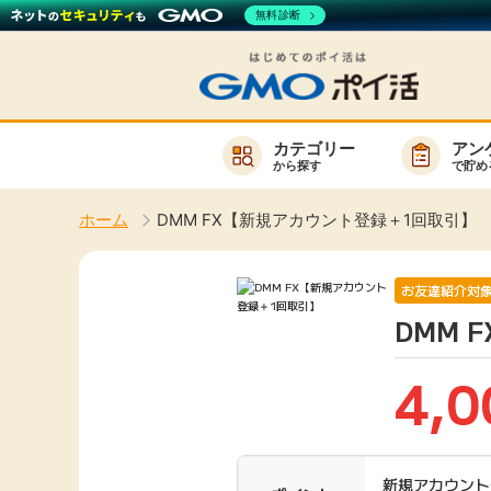
無料診断
カテゴリー
アン
から探す
で貯め
お知らせ
ホーム
DMM FX【新規アカウント登録＋1回取引】
新着
キーワード
高還元
お友達紹介対
DMM 
無料
サービスか
4,0
楽天サービス一覧
新規アカウント