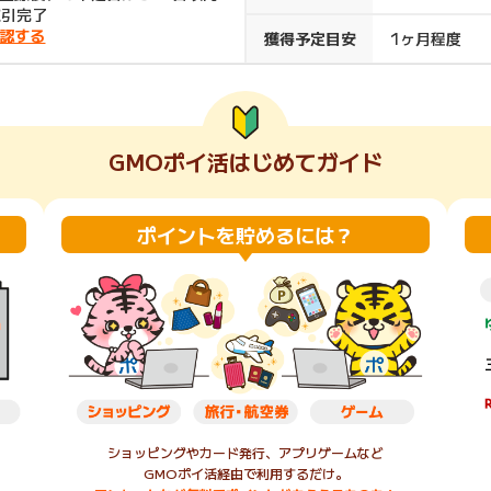
取引完了
楽天ビューティ
楽天24
楽天トラベル
楽天ブックス
認する
獲得予定目安
1ヶ月程度
即日還元
購入額の0.7%P
購入額の1%P
購入額の1%P
購入額の1%P
GMOポイ活はじめてガイド
ポイ活
お得情報
（貯ま
サービス
ポイントを貯めるには？
ショッピングやカード発行、アプリゲームなど
GMOポイ活経由で利用するだけ。