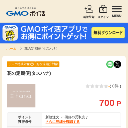
MENU
新規登録
ログイン
サービスで探す
ショッピングで探す
ホーム
花の定期便(タスハナ)
お知らせ
旅行・レンタカー
ランク特典対象
お友達紹介対象
新着
花の定期便(タスハナ)
無料サービス
-
( 0件 )
高還元
エンタメ
700
P
無料
クレジットカード
ポイント
新規注文→3回目の受取完了
暮らし
即日還元
獲得条件
さらに詳細を確認する