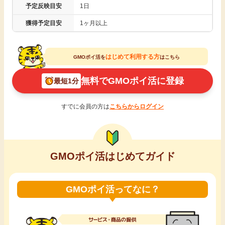
予定反映目安
1日
引っ越し
アンケート
獲得予定目安
1ヶ月以上
買取・査定
ゲーム
はじめて利用する方
GMOポイ活を
はこちら
学び
無料でGMOポイ活に登録
最短1分
買い物
進学・教育
すでに会員の方は
こちらからログイン
モニター
美容・健康
ポイ活お得情報
月額有料サービス
GMOポイ活はじめてガイド
お友達紹介
銀行・金融・投資
GMOポイ活ってなに？
家計の固定費
カード比較