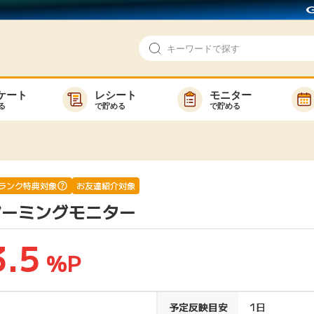
ケート
レシート
モニター
る
で貯める
で貯める
即日還元
モニター
アンケート
お友達紹介
で検索
ゲーム
ポイ活お得情報
ランク特典対象
お友達紹介対象
o ゲーミングモニター
買い物
GMOポイ活の使い方
ら検索
カテゴ
3.5
%P
新着
予定反映目安
1日