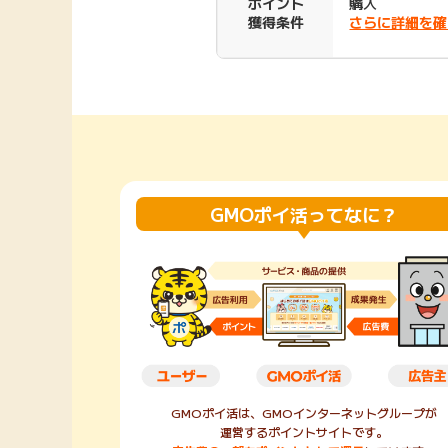
ポイント
購入
獲得条件
さらに詳細を確
Rakuten Fashion
楽天証券
（楽天ファッショ
ン）
340P
購入額の3.5%P
その他の楽天
GMOポイ活ってなに？
GMOポイ活は、GMOインターネットグループが
運営するポイントサイトです。