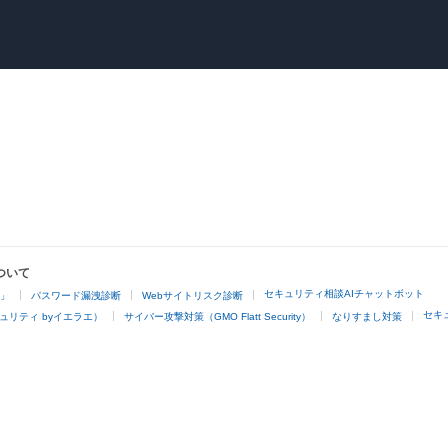
ついて
セキュリティ相談AIチャットボット
4」
パスワード漏洩診断
Webサイトリスク診断
セキ
ュリティ byイエラエ）
サイバー攻撃対策（GMO Flatt Security）
なりすまし対策