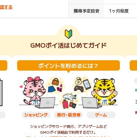
認する
楽天ビューティ
楽天24
楽天トラベル
楽天ブックス
獲得予定目安
1ヶ月程度
即日還元
購入額の0.7%P
購入額の1%P
購入額の1%P
購入額の1%P
GMOポイ活はじめてガイド
ポイ活
お得情報
（貯ま
サービス
ポイントを貯めるには？
ショッピングやカード発行、アプリゲームなど
GMOポイ活経由で利用するだけ。