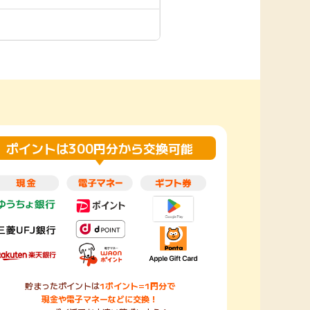
楽天toto【無料利
楽天レシピ
用登録】
アンケート
レシ活
100P
140P
ポイント
キャンペーン
情報
る・使えるお店）
ポイントは300円分から交換可能
貯まったポイントは
1ポイント=1円分で
現金や電子マネーなどに交換！