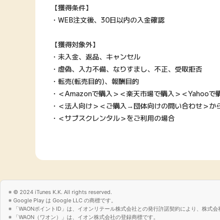
【獲得条件】
・WEB注文後、30日以内の入金確認
【獲得対象外】
・未入金、返品、キャンセル
・虚偽、入力不備、なりすまし、不正、受取拒否
・転売(転売目的)、報酬目的
・＜Amazonで購入＞＜楽天市場で購入＞＜Yahoo
・＜法人向け＞＜ご購入→団体向けの問い合わせ＞か
・＜サブスクレンタル＞をご利用の場合
© 2024 iTunes K.K. All rights reserved.
Google Play は Google LLC の商標です。
「WAONポイントID」は、イオンリテール株式会社との発行許諾契約により、株式会
「WAON（ワオン）」は、イオン株式会社の登録商標です。