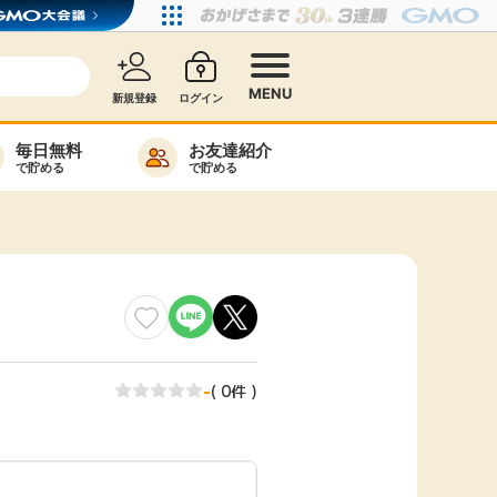
MENU
新規登録
ログイン
毎日無料
お友達紹介
で貯める
で貯める
カード比較
毎日ゲット
特集一覧
ヘルプセンター
リーから検索
-
( 0件 )
高還元
無料