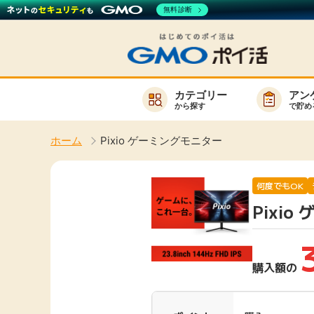
無料診断
カテゴリー
アン
から探す
で貯め
お知らせ
ホーム
Pixio ゲーミングモニター
新着
キーワード
高還元
何度でもOK
Pixi
無料
サービスか
購入額の
楽天サービス一覧