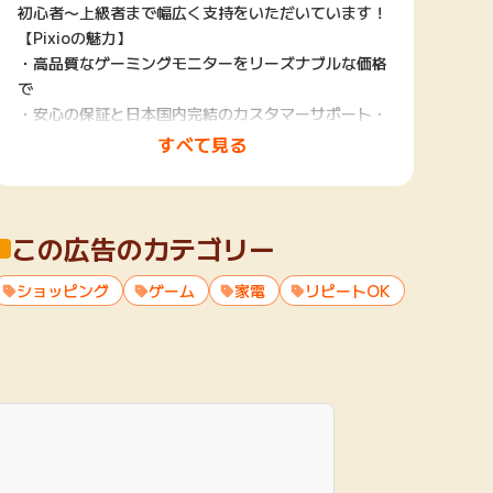
初心者〜上級者まで幅広く支持をいただいています！
【Pixioの魅力】
・高品質なゲーミングモニターをリーズナブルな価格
で
・安心の保証と日本国内完結のカスタマーサポート・
修理対応
すべて見る
・豊富なバリエーション（様々なサイズを取り揃え、
湾曲モニターなども多数取り扱い）
・ベゼルレスを採用したスッキリとしたデザイン
この広告のカテゴリー
ショッピング
ゲーム
家電
リピートOK