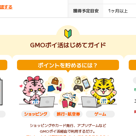
認する
楽天ビューティ
楽天24
楽天トラベル
楽天ブックス
獲得予定目安
1ヶ月以上
即日還元
購入額の0.7%P
購入額の1%P
購入額の1%P
購入額の1%P
GMOポイ活はじめてガイド
ポイ活
お得情報
（貯ま
サービス
ポイントを貯めるには？
ショッピングやカード発行、アプリゲームなど
GMOポイ活経由で利用するだけ。