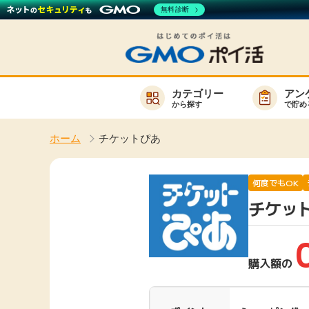
無料診断
カテゴリー
アン
から探す
で貯め
お知らせ
ホーム
チケットぴあ
新着
キーワード
高還元
何度でもOK
チケッ
無料
サービスか
購入額の
楽天サービス一覧