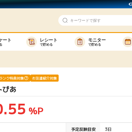
ケート
レシート
モニター
る
で貯める
で貯める
即日還元
モニター
アンケート
お友達紹介
で検索
ゲーム
ポイ活お得情報
ランク特典対象
お友達紹介対象
トぴあ
買い物
GMOポイ活の使い方
ら検索
カテゴ
0.55
%P
新着
予定反映目安
3日