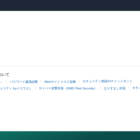
ついて
セキュリティ相談AIチャットボット
4」
パスワード漏洩診断
Webサイトリスク診断
セキ
ュリティ byイエラエ）
サイバー攻撃対策（GMO Flatt Security）
なりすまし対策