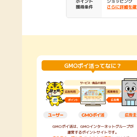
ポイント
ショッピング
獲得条件
さらに詳細を確
Rakuten Fashion
楽天証券
（楽天ファッショ
ン）
340P
購入額の3.5%P
その他の楽天
GMOポイ活ってなに？
GMOポイ活は、GMOインターネットグループが
運営するポイントサイトです。