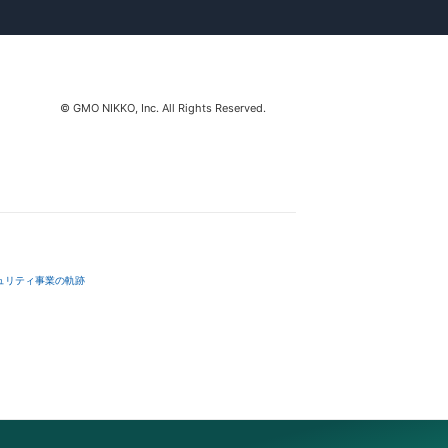
◎ぴあステージサービス
購入回数に応じて特典がもらえる
マイページでは、申し込んだチケットの当落結果やチ
© GMO NIKKO, Inc. All Rights Reserved.
ケット引換番号の確認、会員情報やメールアドレスの
変更など、会員サービスに関わることがすべてマイペ
ージで行えます。
また、「お気に入り登録」で登録したアイテムのチケ
ット情報やおまかせエントリーのご登録ができます。
※一部マイページでは履歴を確認できない発売がござ
います。
購入完了画面やメールでの案内に従ってください。
ュリティ事業の軌跡
「GMOポイ活」経由で利用するとGMOポイ活のポイ
ントが貯まります