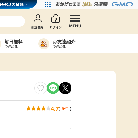
MENU
新規登録
ログイン
毎日無料
お友達紹介
で貯める
で貯める
カード比較
毎日ゲット
特集一覧
ヘルプセンター
リーから検索
4.7
(
6件
)
高還元
無料