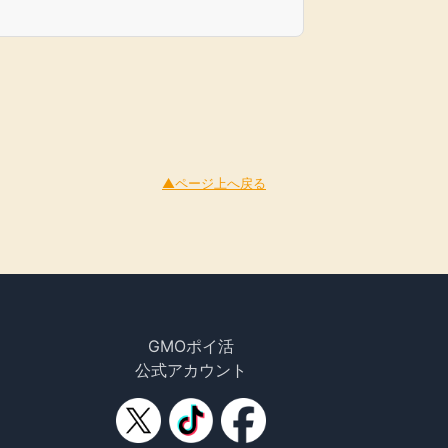
◎購入後あとから選ぶ
チケットぴあで購入したチケットの「分配」「引取」
「リセール」がチケットぴあサイト内「Myチケッ
ト」ページで行える！
◎ぴあポイント
たまったポイントで、商品に交換しよう！
▲ページ上へ戻る
◎チケットガード（※有料）
万が一、行けなくなったときに備えてチケットにかけ
る保険
◎行きたい！公演アラート
行きたい公演の特別なチケット情報をGET!
GMOポイ活
公式アカウント
◎メールマガジン
気になるジャンルやお住まい地域のチケット発売情
報、話題公演情報をGET！