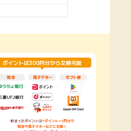
楽天toto【無料利
楽天レシピ
用登録】
アンケート
レシ活
100P
140P
ポイント
キャンペーン
情報
る・使えるお店）
ポイントは300円分から交換可能
貯まったポイントは
1ポイント=1円分で
現金や電子マネーなどに交換！