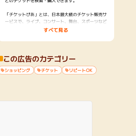
どのチケットを検索・購入できます。
「チケットぴあ」とは、日本最大級のチケット販売サ
ービスで、ライブ、コンサート、舞台、スポーツなど
のチケットを手軽に予約・購入できるサービスです。
すべて見る
音楽、演劇、スポーツ、映画及びレジャーなど常時2
万件のイベントが登録されています。
この広告のカテゴリー
チケットぴあなら、便利な機能がたくさん
◎お気に入り登録
ショッピング
お気に入りのアーティストや劇団のチケット情報をG
チケット
リピートOK
ET！
◎おまかせエントリー
あらかじめアーティストや行きたい公演の条件を登録
しておくことで、条件に一致するチケットの抽選発売
に自動申込を行うサービスです。
落選の場合や何度も観に行きたい場合、次の抽選発売
にも自動的に申し込まれるため、毎回のお手続きが不
要となります。