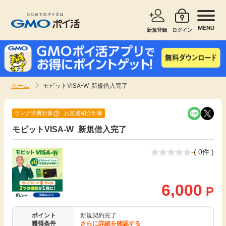
MENU
新規登録
ログイン
サービスで探す
ショッピングで探す
ホーム
モビットVISA-W_新規借入完了
お知らせ
旅行・レンタカー
ランク特典対象
お友達紹介対象
新着
モビットVISA-W_新規借入完了
無料サービス
-
( 0件 )
高還元
エンタメ
無料
6,000
クレジットカード
P
暮らし
即日還元
ポイント
新規契約完了
獲得条件
さらに詳細を確認する