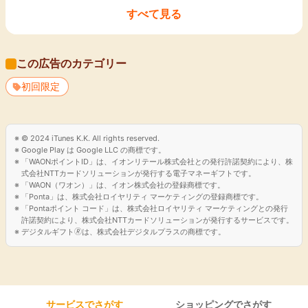
すべて見る
（２）ETCカードとクレジットカードがWで年会費永年無料
ETCカード・クレジットカードの年会費が永年無料です。
年1回の利用などの年会費無料のための条件はなく、発行費用
この広告のカテゴリー
も無料です。
初回限定
（３）ローン返済と買い物のWでVポイントが貯まる
普段のお買い物やコンビニでのお支払だけでなく、ローンの返
済でも利用金額に応じたVポイントがたまります。
© 2024 iTunes K.K. All rights reserved.
また、たまったVポイントは世界のVisa加盟店と日本全国のV
Google Play は Google LLC の商標です。
ポイント提携先でのショッピングに加えてローンの返済にもご
「WAONポイントID」は、イオンリテール株式会社との発行許諾契約により、株
利用頂けます。
式会社NTTカードソリューションが発行する電子マネーギフトです。
「WAON（ワオン）」は、イオン株式会社の登録商標です。
「Ponta」は、株式会社ロイヤリティ マーケティングの登録商標です。
「Pontaポイント コード」は、株式会社ロイヤリティ マーケティングとの発行
許諾契約により、株式会社NTTカードソリューションが発行するサービスです。
デジタルギフト🄬は、株式会社デジタルプラスの商標です。
サービスでさがす
ショッピングでさがす