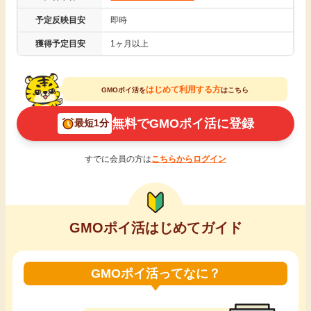
引っ越し
予定反映目安
即時
アンケート
獲得予定目安
1ヶ月以上
買取・査定
ゲーム
はじめて利用する方
GMOポイ活を
はこちら
学び
買い物
無料でGMOポイ活に登録
最短1分
進学・教育
モニター
すでに会員の方は
こちらからログイン
美容・健康
ポイ活お得情報
月額有料サービス
GMOポイ活はじめてガイド
お友達紹介
銀行・金融・投資
GMOポイ活ってなに？
家計の固定費
カード比較