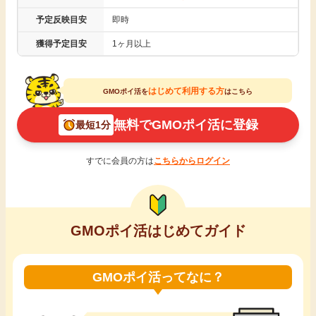
引っ越し
予定反映目安
即時
アンケート
獲得予定目安
1ヶ月以上
買取・査定
ゲーム
はじめて利用する方
GMOポイ活を
はこちら
学び
買い物
無料でGMOポイ活に登録
最短1分
進学・教育
モニター
すでに会員の方は
こちらからログイン
美容・健康
ポイ活お得情報
月額有料サービス
GMOポイ活はじめてガイド
お友達紹介
銀行・金融・投資
GMOポイ活ってなに？
家計の固定費
カード比較