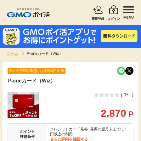
MENU
新規登録
ログイン
サービスで探す
ショッピングで探す
ホーム
P-oneカード（Wiz）
お知らせ
旅行・レンタカー
ランク特典対象
お友達紹介対象
新着
P-oneカード（Wiz）
無料サービス
-
( 0件 )
高還元
エンタメ
2,870
P
無料
クレジットカード
クレジットカード発券+発券の翌月末までに１
ポイント
暮らし
即日還元
円以上の利用
獲得条件
さらに詳細を確認する