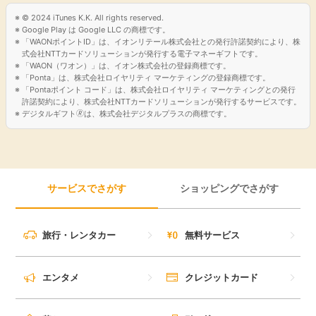
© 2024 iTunes K.K. All rights reserved.
引っ越し
アンケート
Google Play は Google LLC の商標です。
「WAONポイントID」は、イオンリテール株式会社との発行許諾契約により、株
式会社NTTカードソリューションが発行する電子マネーギフトです。
買取・査定
「WAON（ワオン）」は、イオン株式会社の登録商標です。
ゲーム
「Ponta」は、株式会社ロイヤリティ マーケティングの登録商標です。
「Pontaポイント コード」は、株式会社ロイヤリティ マーケティングとの発行
学び
許諾契約により、株式会社NTTカードソリューションが発行するサービスです。
デジタルギフト🄬は、株式会社デジタルプラスの商標です。
買い物
進学・教育
モニター
美容・健康
サービスでさがす
ショッピングでさがす
ポイ活お得情報
月額有料サービス
旅行・レンタカー
無料サービス
お友達紹介
銀行・金融・投資
エンタメ
クレジットカード
家計の固定費
カード比較