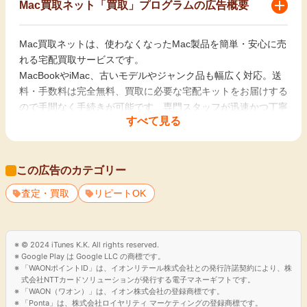
Mac買取ネット「買取」プログラムの広告概要
Mac買取ネットは、使わなくなったMac製品を簡単・安心に売
れる宅配買取サービスです。
MacBookやiMac、古いモデルやジャンク品も幅広く対応。送
料・手数料は完全無料、買取に必要な宅配キットをお届けする
ので手間なく手続きが可能です。専門スタッフが迅速かつ丁寧
すべて見る
に査定し、業界トップクラスの買取価格をお約束！不要なデバ
イスを現金化してお部屋の整理や最新モデルへの買い替えにも
ぴったりです。最短即日査定でスピーディな取引が可能。
この広告のカテゴリー
査定・買取
リピートOK
© 2024 iTunes K.K. All rights reserved.
Google Play は Google LLC の商標です。
「WAONポイントID」は、イオンリテール株式会社との発行許諾契約により、株
式会社NTTカードソリューションが発行する電子マネーギフトです。
「WAON（ワオン）」は、イオン株式会社の登録商標です。
「Ponta」は、株式会社ロイヤリティ マーケティングの登録商標です。