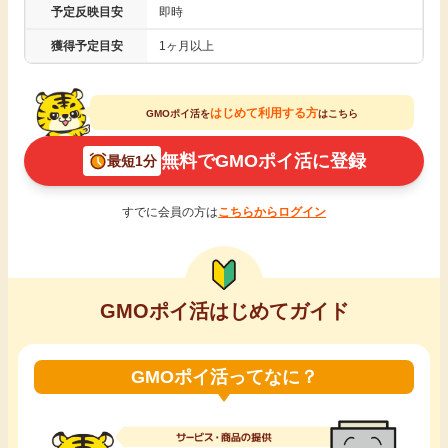
予定反映目安
即時
引っ越し
アンケート
獲得予定目安
1ヶ月以上
買取・査定
ゲーム
はじめて利用する方
GMOポイ活を
はこちら
学び
無料でGMOポイ活に登録
最短1分
買い物
進学・教育
すでに会員の方は
こちらからログイン
モニター
美容・健康
ポイ活お得情報
月額有料サービス
GMOポイ活はじめてガイド
お友達紹介
銀行・金融・投資
GMOポイ活ってなに？
家計の固定費
カード比較