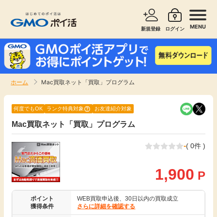
MENU
新規登録
ログイン
サービスで探す
ショッピングで探す
ホーム
Mac買取ネット「買取」プログラム
お知らせ
旅行・レンタカー
何度でもOK
ランク特典対象
お友達紹介対象
新着
Mac買取ネット「買取」プログラム
無料サービス
-
( 0件 )
高還元
エンタメ
1,900
P
無料
クレジットカード
ポイント
WEB買取申込後、30日以内の買取成立
暮らし
即日還元
獲得条件
さらに詳細を確認する