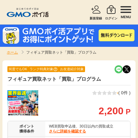
MENU
新規登録
ログイン
サービスで探す
ショッピングで探す
ホーム
フィギュア買取ネット「買取」プログラム
お知らせ
旅行・レンタカー
何度でもOK
ランク特典対象
お友達紹介対象
新着
フィギュア買取ネット「買取」プログラム
無料サービス
-
( 0件 )
高還元
エンタメ
2,200
P
無料
クレジットカード
ポイント
WEB買取申込後、30日以内の買取成立
暮らし
即日還元
獲得条件
さらに詳細を確認する