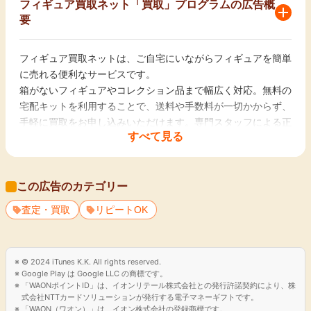
フィギュア買取ネット「買取」プログラムの広告概
要
フィギュア買取ネットは、ご自宅にいながらフィギュアを簡単
に売れる便利なサービスです。
箱がないフィギュアやコレクション品まで幅広く対応。無料の
宅配キットを利用することで、送料や手数料が一切かからず、
手軽に買取をお申し込みいただけます。専門スタッフによる正
すべて見る
確な査定で、あなたの大切なフィギュアをしっかり評価。アニ
メやゲームキャラクター、限定品も高価買取を実現！業界トッ
プクラスの安心・スピード買取で、お部屋をすっきり整理した
この広告のカテゴリー
い方にも最適です。
査定・買取
リピートOK
© 2024 iTunes K.K. All rights reserved.
Google Play は Google LLC の商標です。
「WAONポイントID」は、イオンリテール株式会社との発行許諾契約により、株
式会社NTTカードソリューションが発行する電子マネーギフトです。
「WAON（ワオン）」は、イオン株式会社の登録商標です。