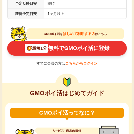
予定反映目安
即時
引っ越し
アンケート
獲得予定目安
1ヶ月以上
買取・査定
ゲーム
はじめて利用する方
GMOポイ活を
はこちら
学び
無料でGMOポイ活に登録
最短1分
買い物
進学・教育
すでに会員の方は
こちらからログイン
モニター
美容・健康
ポイ活お得情報
月額有料サービス
GMOポイ活はじめてガイド
お友達紹介
銀行・金融・投資
GMOポイ活ってなに？
家計の固定費
カード比較