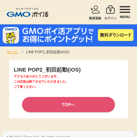
MENU
新規登録
ログイン
サービスで探す
ショッピングで探す
ホーム
LINE POP2_初回起動(iOS)
お知らせ
旅行・レンタカー
LINE POP2_初回起動(iOS)
新着
アクセスありがとうございます。
無料サービス
この広告は終了させていただきました。
ご了承ください。
高還元
エンタメ
TOPへ
無料
クレジットカード
暮らし
即日還元
© 2024 iTunes K.K. All rights reserved.