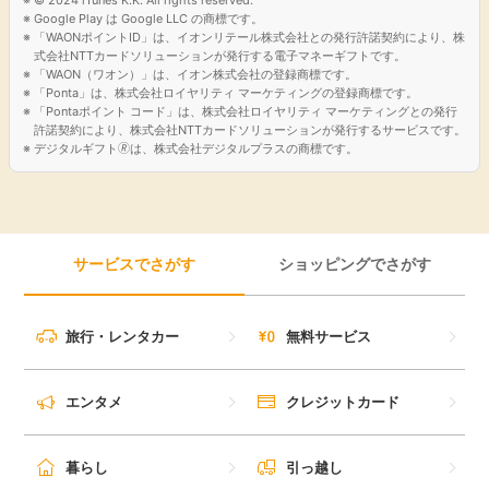
Google Play は Google LLC の商標です。
引っ越し
「WAONポイントID」は、イオンリテール株式会社との発行許諾契約により、株
アンケート
式会社NTTカードソリューションが発行する電子マネーギフトです。
「WAON（ワオン）」は、イオン株式会社の登録商標です。
買取・査定
「Ponta」は、株式会社ロイヤリティ マーケティングの登録商標です。
ゲーム
「Pontaポイント コード」は、株式会社ロイヤリティ マーケティングとの発行
許諾契約により、株式会社NTTカードソリューションが発行するサービスです。
学び
デジタルギフト🄬は、株式会社デジタルプラスの商標です。
買い物
進学・教育
モニター
サービスでさがす
ショッピングでさがす
美容・健康
ポイ活お得情報
月額有料サービス
旅行・レンタカー
無料サービス
お友達紹介
銀行・金融・投資
エンタメ
クレジットカード
家計の固定費
カード比較
暮らし
引っ越し